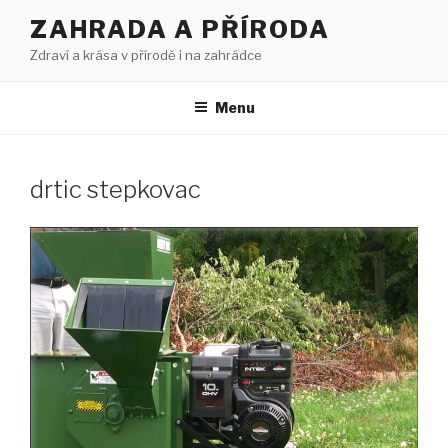
Přejít
ZAHRADA A PŘÍRODA
k
Zdraví a krása v přírodě i na zahrádce
obsahu
webu
Menu
drtic stepkovac