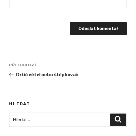
Navigace
Předchozí
PŘEDCHOZÍ
pro
příspěvek
Drtič větví nebo štěpkovač
příspěvek
HLEDAT
Hledat:
Hledán