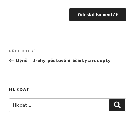
Navigace
Předchozí
PŘEDCHOZÍ
pro
příspěvek
Dýně – druhy, pěstování, účinky a recepty
příspěvek
HLEDAT
Hledat:
Hledán