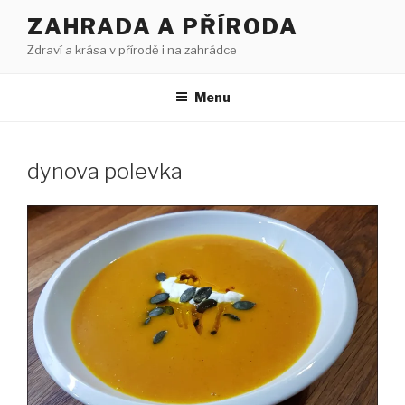
Přejít
ZAHRADA A PŘÍRODA
k
Zdraví a krása v přírodě i na zahrádce
obsahu
webu
Menu
dynova polevka