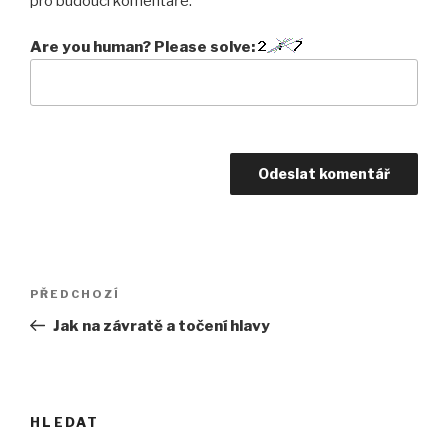
pro budoucí komentáře.
Are you human? Please solve:
Navigace
Předchozí
PŘEDCHOZÍ
pro
příspěvek
Jak na závratě a točení hlavy
příspěvek
HLEDAT