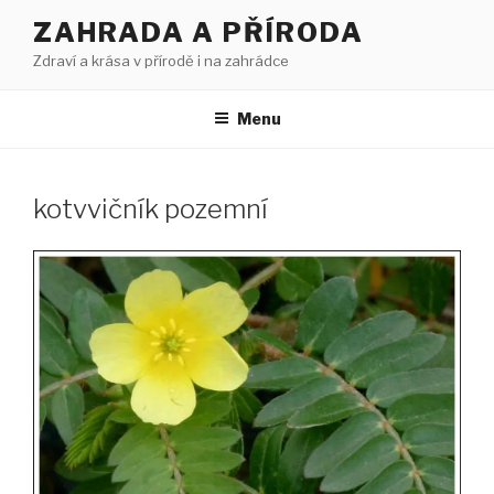
Přejít
ZAHRADA A PŘÍRODA
k
Zdraví a krása v přírodě i na zahrádce
obsahu
webu
Menu
kotvvičník pozemní