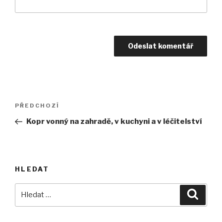
Navigace
Předchozí
PŘEDCHOZÍ
pro
příspěvek
Kopr vonný na zahradě, v kuchyni a v léčitelství
příspěvek
HLEDAT
Hledat:
Hledán