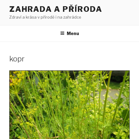
Přejít
ZAHRADA A PŘÍRODA
k
Zdraví a krása v přírodě i na zahrádce
obsahu
webu
Menu
kopr