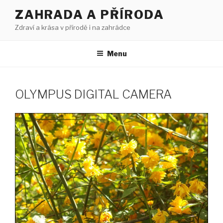
Přejít
ZAHRADA A PŘÍRODA
k
Zdraví a krása v přírodě i na zahrádce
obsahu
webu
Menu
OLYMPUS DIGITAL CAMERA