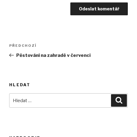
Navigace
Předchozí
PŘEDCHOZÍ
pro
příspěvek
Pěstování na zahradě v červenci
příspěvek
HLEDAT
Hledat:
Hledán