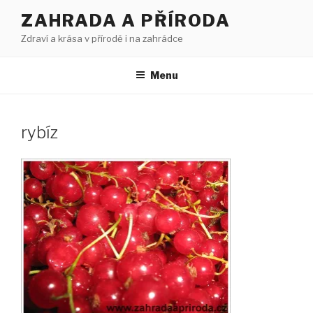
Přejít
ZAHRADA A PŘÍRODA
k
Zdraví a krása v přírodě i na zahrádce
obsahu
webu
Menu
rybíz