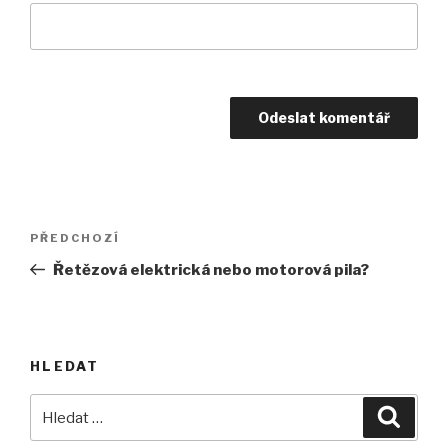
Navigace
Předchozí
PŘEDCHOZÍ
pro
příspěvek
Řetězová elektrická nebo motorová pila?
příspěvek
HLEDAT
Hledat:
Hledán