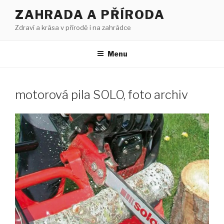
Přejít
ZAHRADA A PŘÍRODA
k
Zdraví a krása v přírodě i na zahrádce
obsahu
webu
Menu
motorová pila SOLO, foto archiv