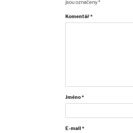
jsou označeny
*
Komentář
*
Jméno
*
E-mail
*