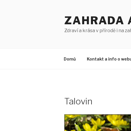
Přejít
k
ZAHRADA 
obsahu
webu
Zdraví a krása v přírodě i na z
Domů
Kontakt a info o web
Talovin