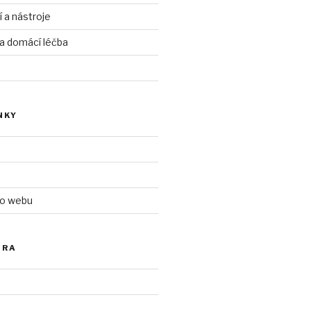
í a nástroje
 a domácí léčba
NKY
 o webu
ÓRA