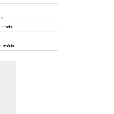
ny
zahradu
stováním