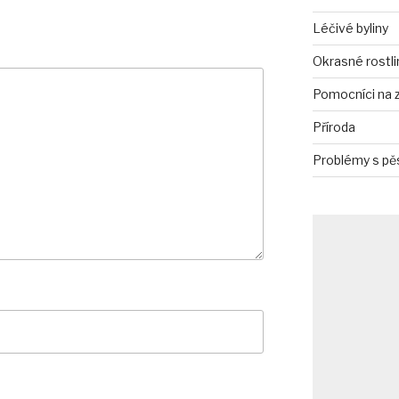
Léčivé byliny
Okrasné rostli
Pomocníci na 
Příroda
Problémy s pě