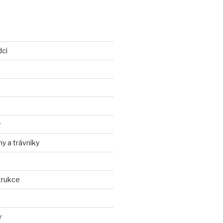
dci
y
ny a trávníky
trukce
y