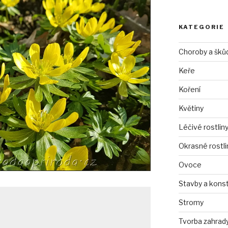
KATEGORIE
Choroby a šků
Keře
Koření
Květiny
Léčivé rostlin
Okrasné rostli
Ovoce
Stavby a kons
Stromy
Tvorba zahrad