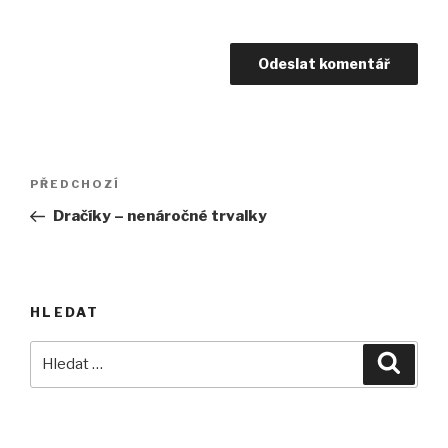
Navigace
Předchozí
PŘEDCHOZÍ
pro
příspěvek
Dračíky – nenáročné trvalky
příspěvek
HLEDAT
Hledat:
Hledán