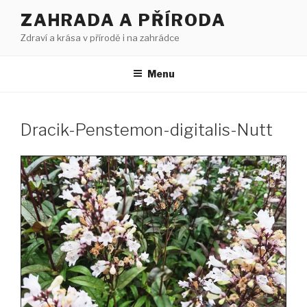
Přejít
ZAHRADA A PŘÍRODA
k
Zdraví a krása v přírodě i na zahrádce
obsahu
webu
Menu
Dracik-Penstemon-digitalis-Nutt