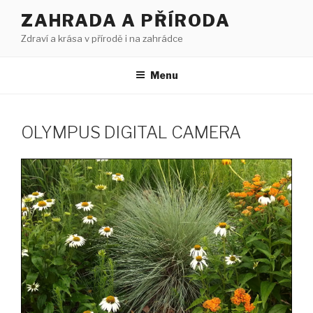
Přejít
ZAHRADA A PŘÍRODA
k
Zdraví a krása v přírodě i na zahrádce
obsahu
webu
Menu
OLYMPUS DIGITAL CAMERA