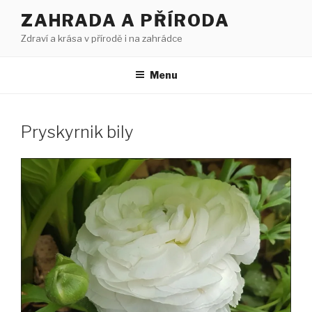
Přejít
ZAHRADA A PŘÍRODA
k
Zdraví a krása v přírodě i na zahrádce
obsahu
webu
Menu
Pryskyrnik bily