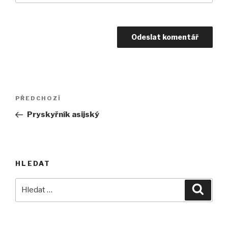
Navigace
Předchozí
PŘEDCHOZÍ
pro
příspěvek
Pryskyřník asijský
příspěvek
HLEDAT
Hledat:
Hledán