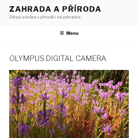
Přejít
ZAHRADA A PŘÍRODA
k
Zdraví a krása v přírodě i na zahrádce
obsahu
webu
Menu
OLYMPUS DIGITAL CAMERA