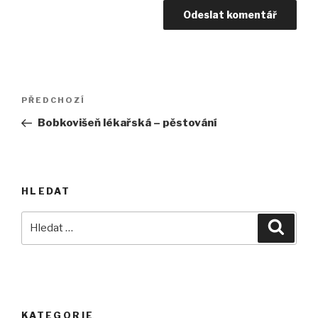
Navigace
Předchozí
PŘEDCHOZÍ
pro
příspěvek
Bobkovišeň lékařská – pěstování
příspěvek
HLEDAT
Hledat:
Hledán
KATEGORIE