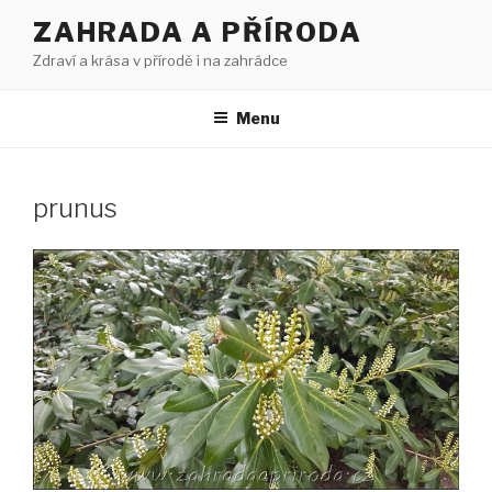
Přejít
ZAHRADA A PŘÍRODA
k
Zdraví a krása v přírodě i na zahrádce
obsahu
webu
Menu
prunus