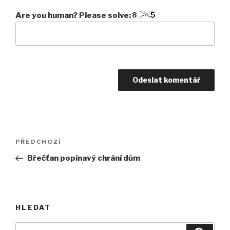
Are you human? Please solve:
Navigace
Předchozí
PŘEDCHOZÍ
pro
příspěvek
Břečťan popínavý chrání dům
příspěvek
HLEDAT
Hledat: