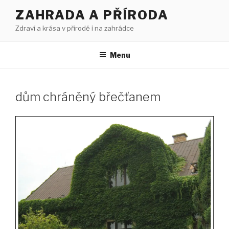
Přejít
ZAHRADA A PŘÍRODA
k
Zdraví a krása v přírodě i na zahrádce
obsahu
webu
Menu
dům chráněný břečťanem