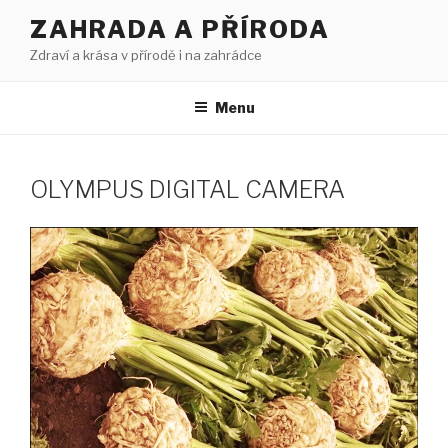
Přejít
ZAHRADA A PŘÍRODA
k
Zdraví a krása v přírodě i na zahrádce
obsahu
webu
Menu
OLYMPUS DIGITAL CAMERA