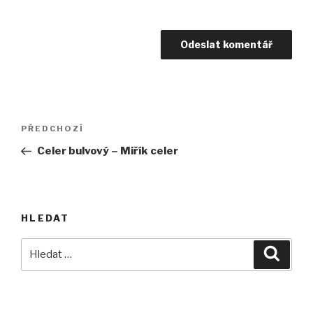
Navigace
Předchozí
PŘEDCHOZÍ
pro
příspěvek
Celer bulvový – Miřík celer
příspěvek
HLEDAT
Hledat:
Hledán