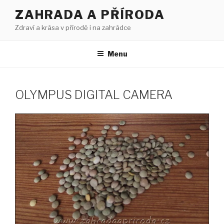
Přejít
ZAHRADA A PŘÍRODA
k
Zdraví a krása v přírodě i na zahrádce
obsahu
webu
Menu
OLYMPUS DIGITAL CAMERA