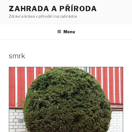
Přejít
ZAHRADA A PŘÍRODA
k
Zdraví a krása v přírodě i na zahrádce
obsahu
webu
Menu
smrk