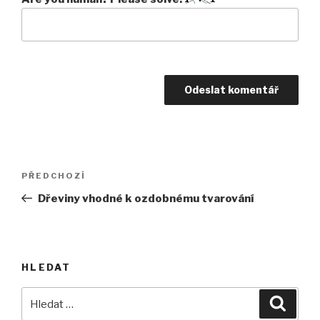
Navigace
Předchozí
PŘEDCHOZÍ
pro
příspěvek
Dřeviny vhodné k ozdobnému tvarování
příspěvek
HLEDAT
Hledat:
Hledán