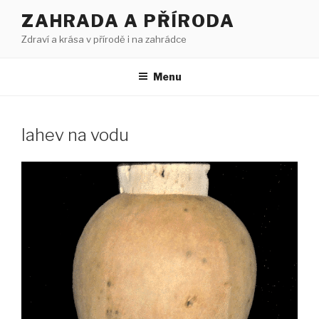
Přejít
ZAHRADA A PŘÍRODA
k
Zdraví a krása v přírodě i na zahrádce
obsahu
webu
Menu
lahev na vodu