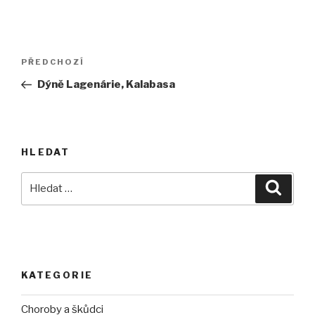
Navigace
Předchozí
PŘEDCHOZÍ
pro
příspěvek
Dýně Lagenárie, Kalabasa
příspěvek
HLEDAT
Hledat:
Hledán
KATEGORIE
Choroby a škůdci