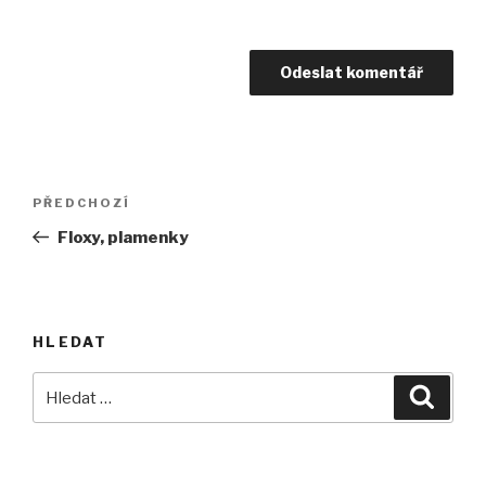
Navigace
Předchozí
PŘEDCHOZÍ
pro
příspěvek
Floxy, plamenky
příspěvek
HLEDAT
Hledat:
Hledán