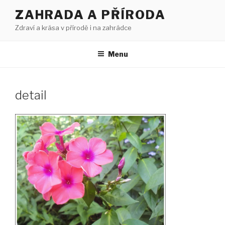
Přejít
ZAHRADA A PŘÍRODA
k
Zdraví a krása v přírodě i na zahrádce
obsahu
webu
Menu
detail