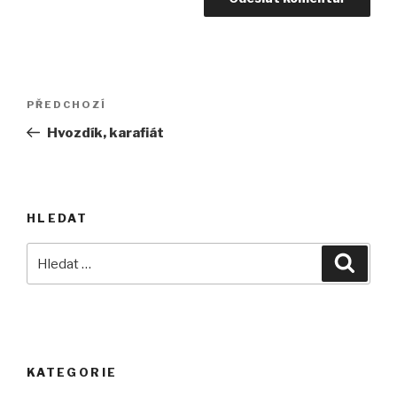
Navigace
Předchozí
PŘEDCHOZÍ
pro
příspěvek
Hvozdík, karafiát
příspěvek
HLEDAT
Hledat:
Hledán
KATEGORIE