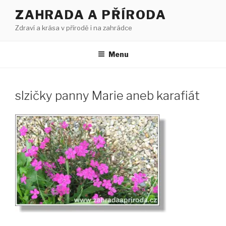
Přejít
ZAHRADA A PŘÍRODA
k
Zdraví a krása v přírodě i na zahrádce
obsahu
webu
Menu
slzičky panny Marie aneb karafiát