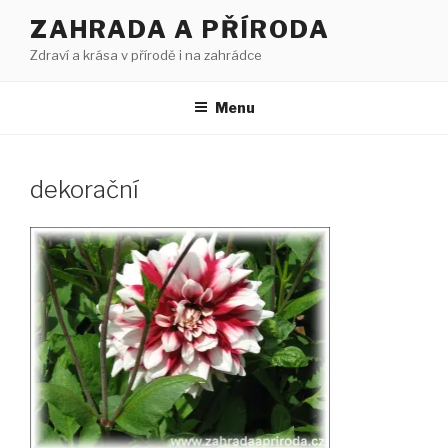
Přejít
ZAHRADA A PŘÍRODA
k
Zdraví a krása v přírodě i na zahrádce
obsahu
webu
Menu
dekorační