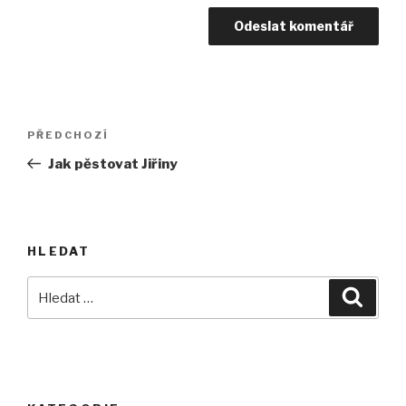
Navigace
Předchozí
PŘEDCHOZÍ
pro
příspěvek
Jak pěstovat Jiřiny
příspěvek
HLEDAT
Hledat:
Hledán