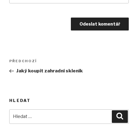
Navigace
Předchozí
PŘEDCHOZÍ
pro
příspěvek
Jaký koupit zahradní skleník
příspěvek
HLEDAT
Hledat:
Hledán