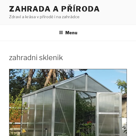
Přejít
ZAHRADA A PŘÍRODA
k
Zdraví a krása v přírodě i na zahrádce
obsahu
webu
Menu
zahradni sklenik