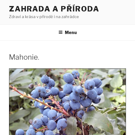
Přejít
ZAHRADA A PŘÍRODA
k
Zdraví a krása v přírodě i na zahrádce
obsahu
webu
Menu
Mahonie.