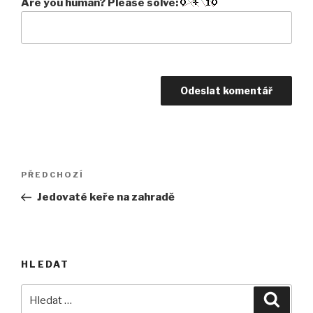
Are you human? Please solve:
Navigace
Předchozí
PŘEDCHOZÍ
pro
příspěvek
Jedovaté keře na zahradě
příspěvek
HLEDAT
Hledat:
Hledán