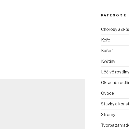
KATEGORIE
Choroby a šků
Keře
Koření
Květiny
Léčivé rostlin
Okrasné rostli
Ovoce
Stavby a kons
Stromy
Tvorba zahrad