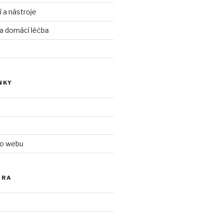
í a nástroje
 a domácí léčba
NKY
 o webu
ÓRA