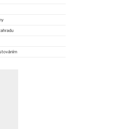
ny
zahradu
stováním