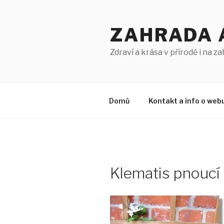
Přejít
k
ZAHRADA 
obsahu
webu
Zdraví a krása v přírodě i na z
Domů
Kontakt a info o web
Klematis pnoucí