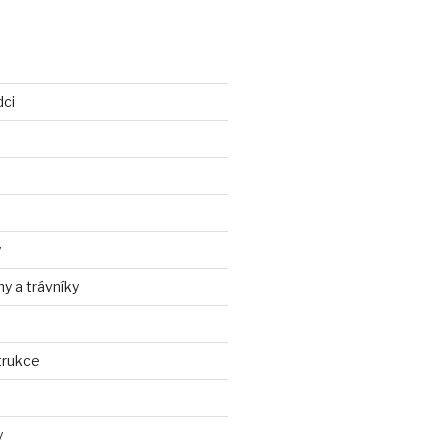
dci
y
ny a trávníky
trukce
y