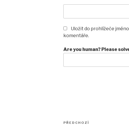
Uložit do prohlížeče jméno
komentáře.
Are you human? Please solv
Navigace
Předchozí
PŘEDCHOZÍ