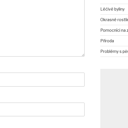
Léčivé byliny
Okrasné rostli
Pomocníci na 
Příroda
Problémy s pě