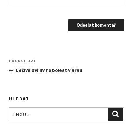
Navigace
Předchozí
PŘEDCHOZÍ
pro
příspěvek
Léčivé byliny na bolest v krku
příspěvek
HLEDAT
Hledat:
Hledán