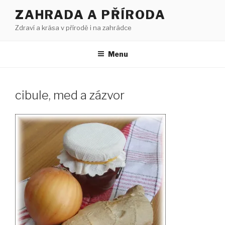
Přejít
ZAHRADA A PŘÍRODA
k
Zdraví a krása v přírodě i na zahrádce
obsahu
webu
Menu
cibule, med a zázvor