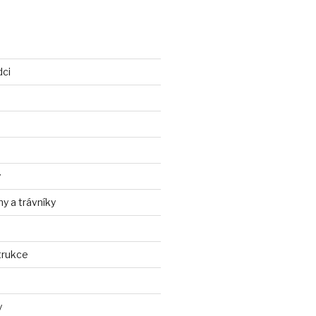
dci
y
ny a trávníky
trukce
y