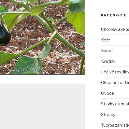
KATEGORIE
Choroby a šků
Keře
Koření
Květiny
Léčivé rostlin
Okrasné rostli
Ovoce
Stavby a kons
Stromy
Tvorba zahrad