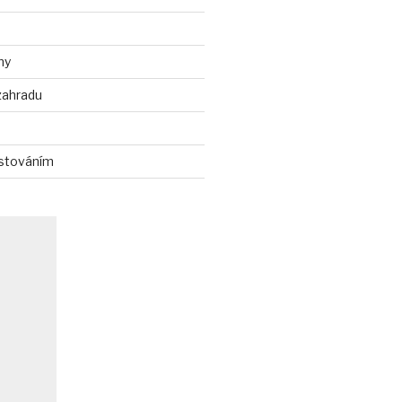
ny
zahradu
stováním