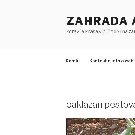
Přejít
k
ZAHRADA 
obsahu
webu
Zdraví a krása v přírodě i na z
Domů
Kontakt a info o web
baklazan pestov