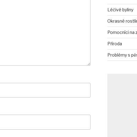
Léčivé byliny
Okrasné rostli
Pomocníci na 
Příroda
Problémy s pě