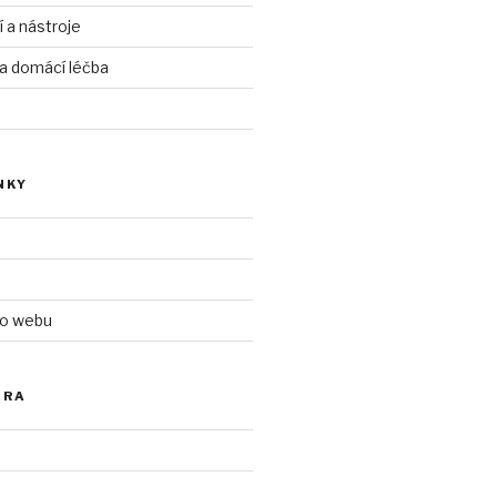
í a nástroje
 a domácí léčba
NKY
 o webu
ÓRA