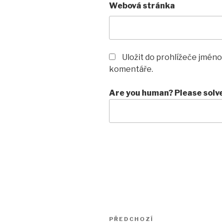
Webová stránka
Uložit do prohlížeče jméno
komentáře.
Are you human? Please solv
Navigace
Předchozí
PŘEDCHOZÍ