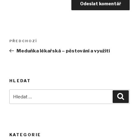
Navigace
Předchozí
PŘEDCHOZÍ
pro
příspěvek
Meduňka lékařská – pěstování a využití
příspěvek
HLEDAT
Hledat:
Hledán
KATEGORIE