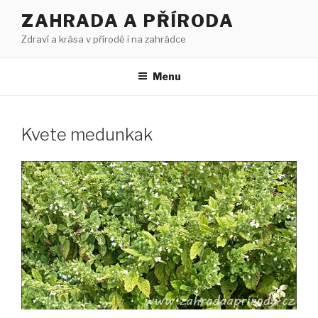
Přejít
ZAHRADA A PŘÍRODA
k
Zdraví a krása v přírodě i na zahrádce
obsahu
webu
Menu
Kvete medunkak