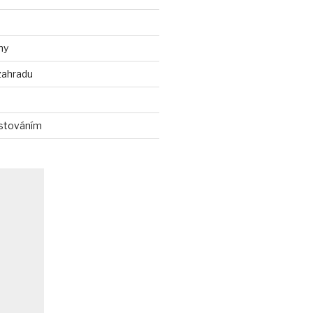
ny
zahradu
stováním