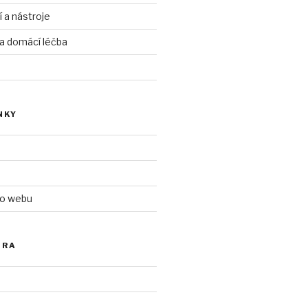
í a nástroje
 a domácí léčba
NKY
 o webu
ÓRA