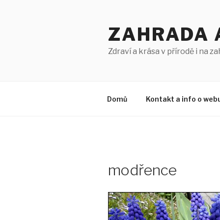
Přejít
k
ZAHRADA 
obsahu
webu
Zdraví a krása v přírodě i na z
Domů
Kontakt a info o web
modřence