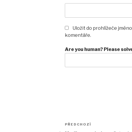
Uložit do prohlížeče jméno
komentáře.
Are you human? Please solv
Navigace
Předchozí
PŘEDCHOZÍ