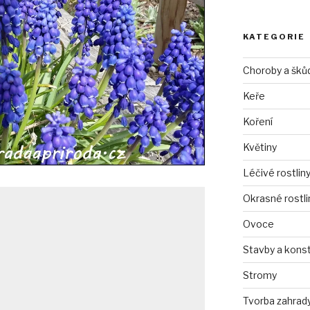
KATEGORIE
Choroby a šků
Keře
Koření
Květiny
Léčivé rostlin
Okrasné rostli
Ovoce
Stavby a kons
Stromy
Tvorba zahrad