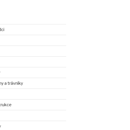
dci
y
ny a trávníky
trukce
y