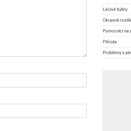
Léčivé byliny
Okrasné rostli
Pomocníci na 
Příroda
Problémy s pě