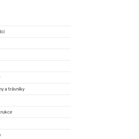
dci
y
ny a trávníky
trukce
y