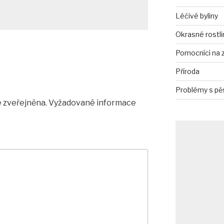
Léčivé byliny
Okrasné rostli
Pomocníci na 
Příroda
Problémy s pě
 zveřejněna.
Vyžadované informace