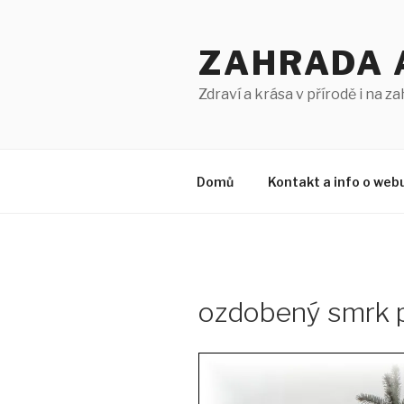
Přejít
k
ZAHRADA 
obsahu
webu
Zdraví a krása v přírodě i na z
Domů
Kontakt a info o web
ozdobený smrk