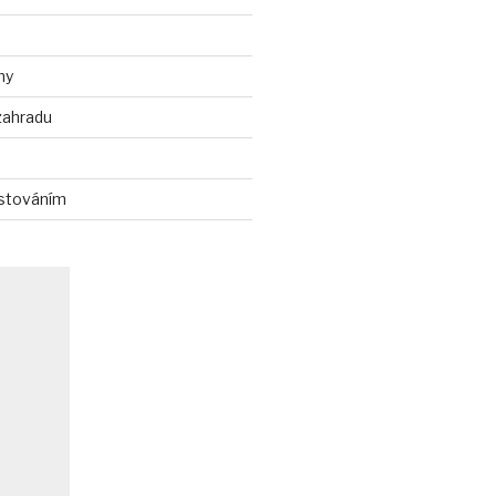
ny
zahradu
stováním