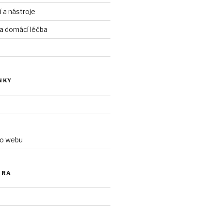
í a nástroje
 a domácí léčba
NKY
 o webu
ÓRA