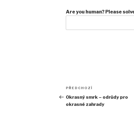
Are you human? Please solv
Navigace
Předchozí
PŘEDCHOZÍ
pro
příspěvek
Okrasný smrk – odrůdy pro
okrasné zahrady
příspěvek