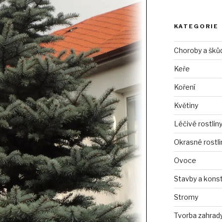
KATEGORIE
Choroby a šků
Keře
Koření
Květiny
Léčivé rostlin
Okrasné rostli
Ovoce
Stavby a kons
Stromy
Tvorba zahrad