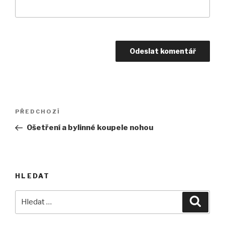
Navigace
Předchozí
PŘEDCHOZÍ
pro
příspěvek
Ošetření a bylinné koupele nohou
příspěvek
HLEDAT
Hledat:
Hledán