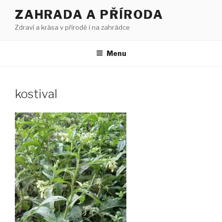
Přejít
ZAHRADA A PŘÍRODA
k
Zdraví a krása v přírodě i na zahrádce
obsahu
webu
Menu
kostival