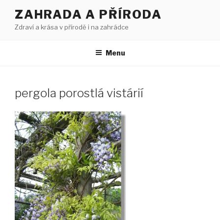
Přejít
ZAHRADA A PŘÍRODA
k
Zdraví a krása v přírodě i na zahrádce
obsahu
webu
Menu
pergola porostlá vistárií