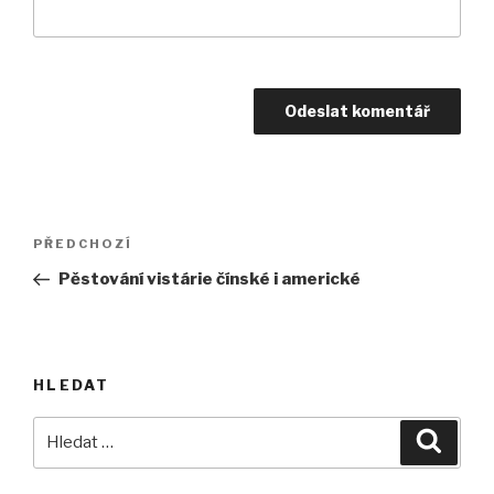
Navigace
Předchozí
PŘEDCHOZÍ
pro
příspěvek
Pěstování vistárie čínské i americké
příspěvek
HLEDAT
Hledat:
Hledán