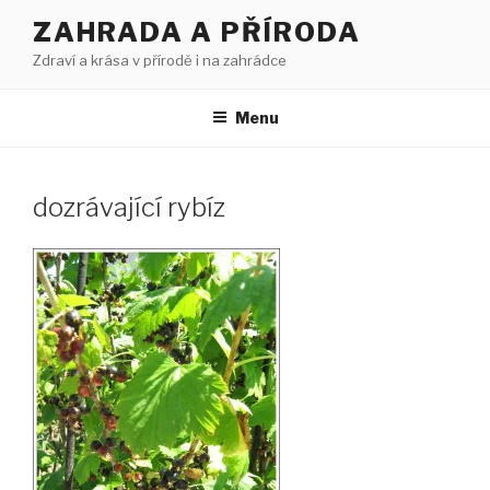
Přejít
ZAHRADA A PŘÍRODA
k
Zdraví a krása v přírodě i na zahrádce
obsahu
webu
Menu
dozrávající rybíz