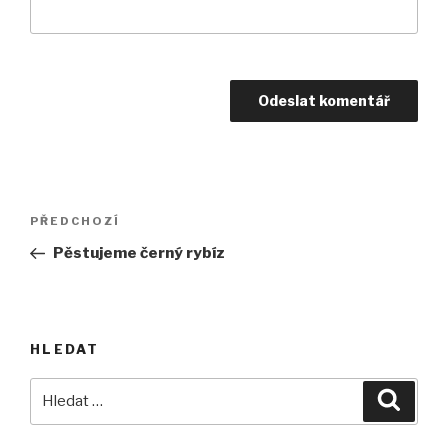
Navigace
Předchozí
PŘEDCHOZÍ
pro
příspěvek
Pěstujeme černý rybíz
příspěvek
HLEDAT
Hledat:
Hledán