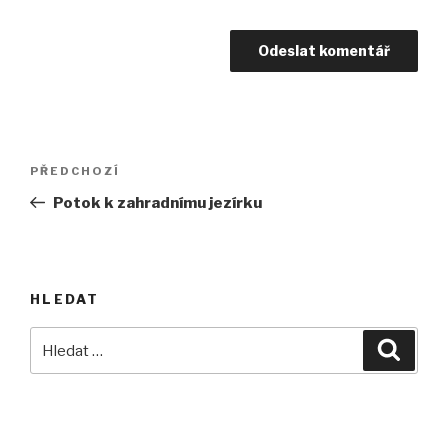
Navigace
Předchozí
PŘEDCHOZÍ
pro
příspěvek
Potok k zahradnímu jezírku
příspěvek
HLEDAT
Hledat:
Hledán