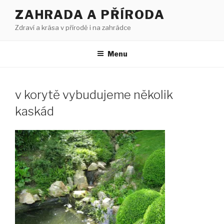
Přejít
ZAHRADA A PŘÍRODA
k
Zdraví a krása v přírodě i na zahrádce
obsahu
webu
Menu
v korytě vybudujeme několik
kaskád