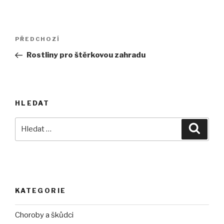
Navigace
Předchozí
PŘEDCHOZÍ
pro
příspěvek
Rostliny pro štěrkovou zahradu
příspěvek
HLEDAT
Hledat:
Hledán
KATEGORIE
Choroby a škůdci