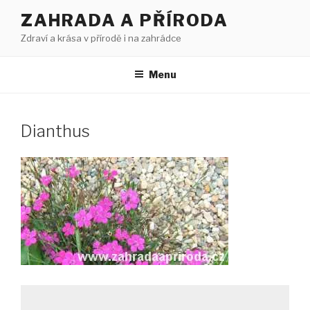
Přejít
ZAHRADA A PŘÍRODA
k
Zdraví a krása v přírodě i na zahrádce
obsahu
webu
Menu
Dianthus