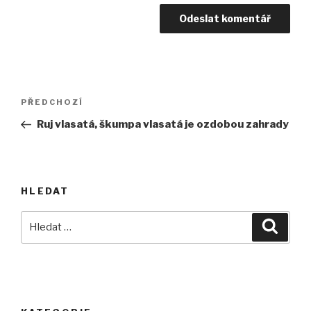
Navigace
Předchozí
PŘEDCHOZÍ
pro
příspěvek
Ruj vlasatá, škumpa vlasatá je ozdobou zahrady
příspěvek
HLEDAT
Hledat:
Hledán