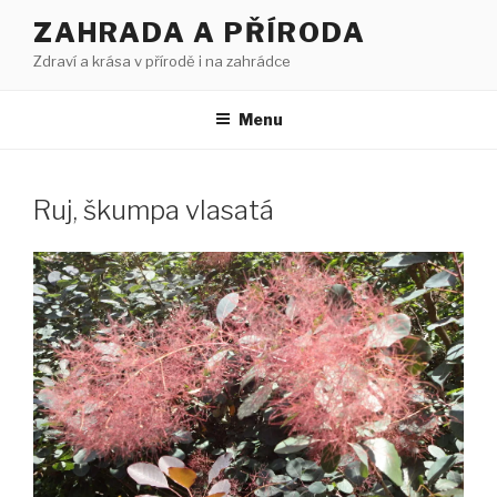
Přejít
ZAHRADA A PŘÍRODA
k
Zdraví a krása v přírodě i na zahrádce
obsahu
webu
Menu
Ruj, škumpa vlasatá