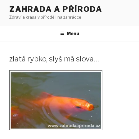
Přejít
ZAHRADA A PŘÍRODA
k
Zdraví a krása v přírodě i na zahrádce
obsahu
webu
Menu
zlatá rybko, slyš má slova…