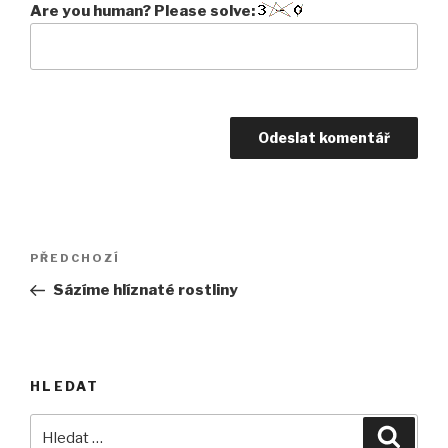
Are you human? Please solve:
Navigace
Předchozí
PŘEDCHOZÍ
pro
příspěvek
Sázíme hlíznaté rostliny
příspěvek
HLEDAT
Hledat:
Hledán