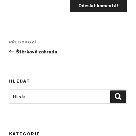
Navigace
Předchozí
PŘEDCHOZÍ
pro
příspěvek
Štěrková zahrada
příspěvek
HLEDAT
Hledat:
Hledán
KATEGORIE