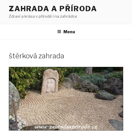
Přejít
ZAHRADA A PŘÍRODA
k
Zdraví a krása v přírodě i na zahrádce
obsahu
webu
Menu
štěrková zahrada