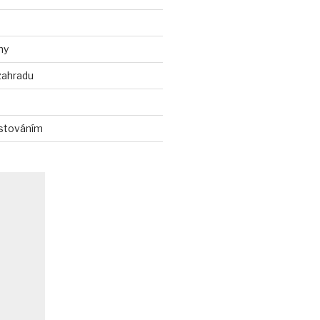
ny
zahradu
stováním