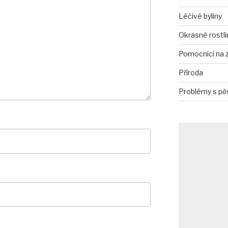
Léčivé byliny
Okrasné rostli
Pomocníci na 
Příroda
Problémy s pě