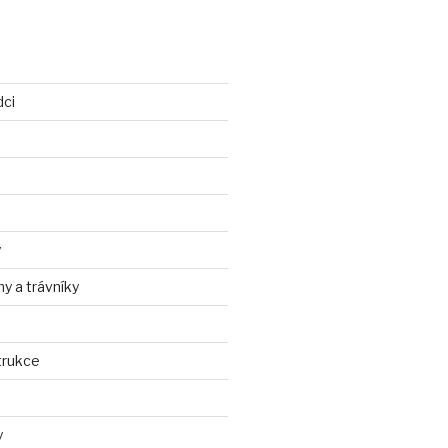
dci
y
ny a trávníky
trukce
y