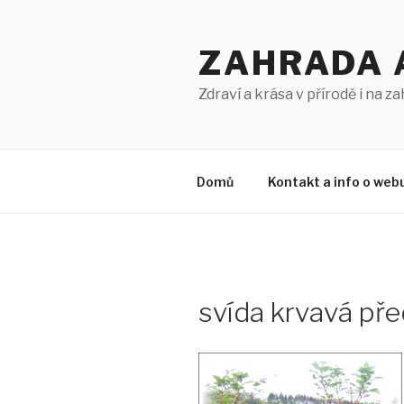
Přejít
k
ZAHRADA 
obsahu
webu
Zdraví a krása v přírodě i na z
Domů
Kontakt a info o web
svída krvavá př