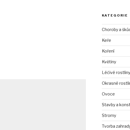
KATEGORIE
Choroby a šků
Keře
Koření
Květiny
Léčivé rostlin
Okrasné rostli
Ovoce
Stavby a kons
Stromy
Tvorba zahrad