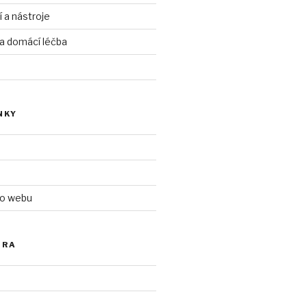
í a nástroje
 a domácí léčba
NKY
 o webu
ÓRA