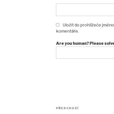
Uložit do prohlížeče jméno
komentáře.
Are you human? Please solv
Navigace
Předchozí
PŘEDCHOZÍ