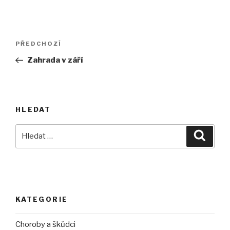
Navigace
Předchozí
PŘEDCHOZÍ
pro
příspěvek
Zahrada v září
příspěvek
HLEDAT
Hledat:
Hledán
KATEGORIE
Choroby a škůdci