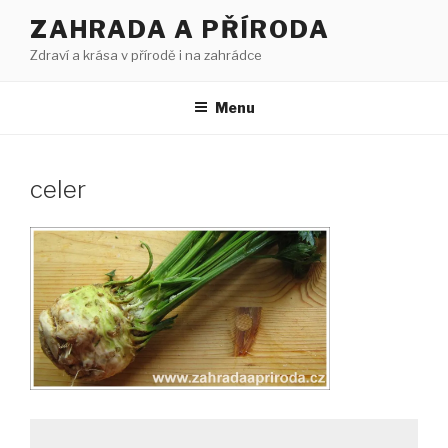
Přejít
ZAHRADA A PŘÍRODA
k
Zdraví a krása v přírodě i na zahrádce
obsahu
webu
Menu
celer