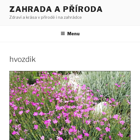
Přejít
ZAHRADA A PŘÍRODA
k
Zdraví a krása v přírodě i na zahrádce
obsahu
webu
Menu
hvozdik