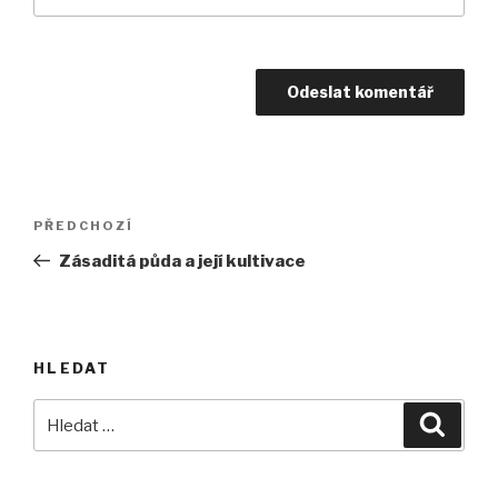
Navigace
Předchozí
PŘEDCHOZÍ
pro
příspěvek
Zásaditá půda a její kultivace
příspěvek
HLEDAT
Hledat:
Hledán