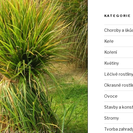
KATEGORIE
Choroby a šků
Keře
Koření
Květiny
Léčivé rostlin
Okrasné rostli
Ovoce
Stavby a kons
Stromy
Tvorba zahrad