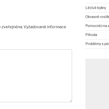
Léčivé byliny
Okrasné rostli
Pomocníci na 
 zveřejněna.
Vyžadované informace
Příroda
Problémy s pě