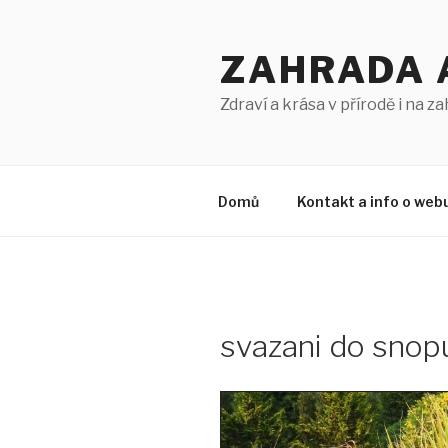
Přejít
k
ZAHRADA 
obsahu
webu
Zdraví a krása v přírodě i na z
Domů
Kontakt a info o web
svazani do snop