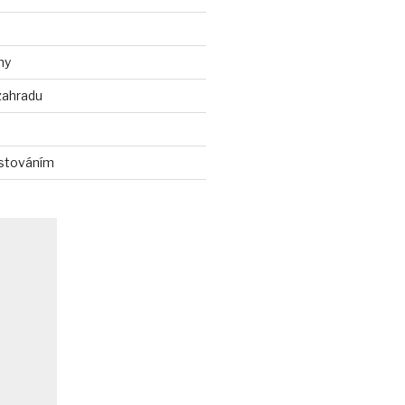
ny
zahradu
stováním