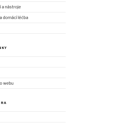
í a nástroje
 a domácí léčba
NKY
 o webu
ÓRA