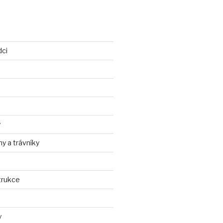
dci
y
ny a trávníky
trukce
y