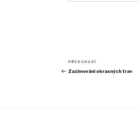
Navigace
Předchozí
PŘEDCHOZÍ
pro
příspěvek
Zazimování okrasných trav
příspěvek