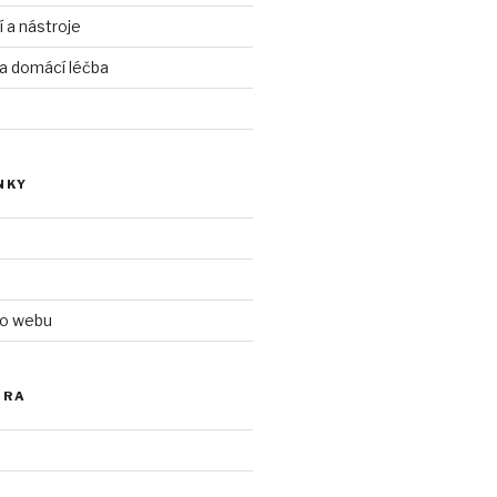
í a nástroje
 a domácí léčba
NKY
 o webu
ÓRA