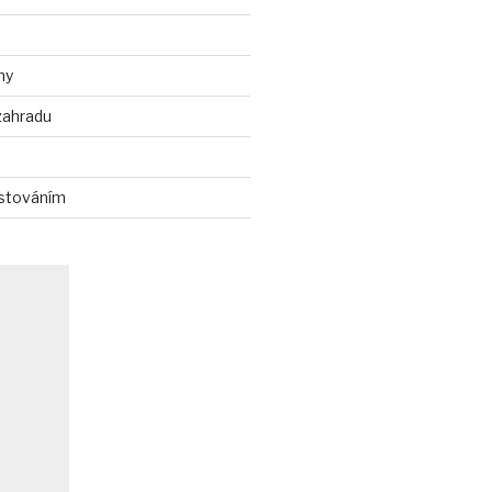
ny
zahradu
stováním