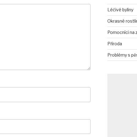
Léčivé byliny
Okrasné rostli
Pomocníci na 
Příroda
Problémy s pě