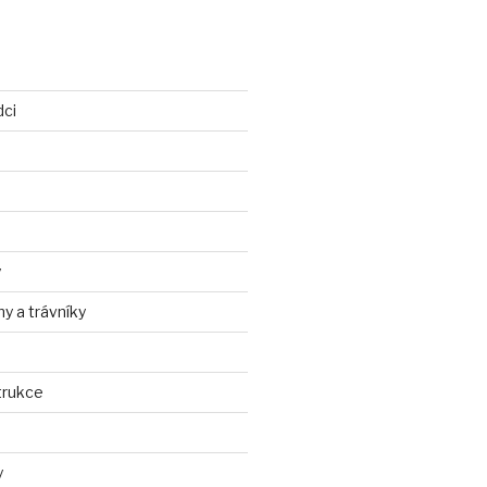
dci
y
ny a trávníky
trukce
y