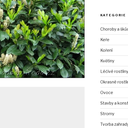
KATEGORIE
Choroby a šků
Keře
Koření
Květiny
Léčivé rostlin
Okrasné rostli
Ovoce
Stavby a kons
Stromy
Tvorba zahrad