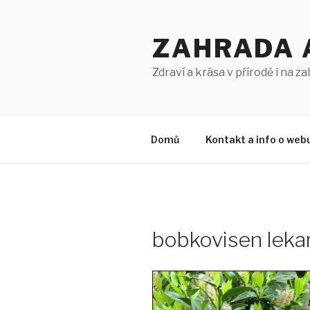
Přejít
k
ZAHRADA 
obsahu
webu
Zdraví a krása v přírodě i na z
Domů
Kontakt a info o web
bobkovisen leka