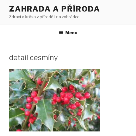
Přejít
ZAHRADA A PŘÍRODA
k
Zdraví a krása v přírodě i na zahrádce
obsahu
webu
Menu
detail cesmíny