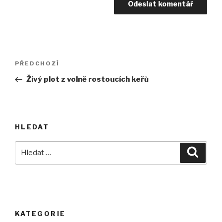
Navigace
Předchozí
PŘEDCHOZÍ
pro
příspěvek
Živý plot z volně rostoucích keřů
příspěvek
HLEDAT
Hledat:
Hledán
KATEGORIE