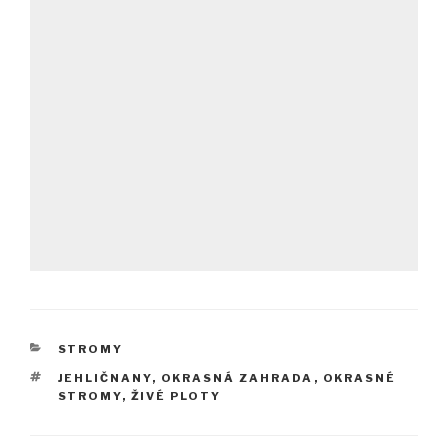
RUBRIKY
STROMY
ŠTÍTKY
JEHLIČNANY
,
OKRASNÁ ZAHRADA
,
OKRASNÉ
STROMY
,
ŽIVÉ PLOTY