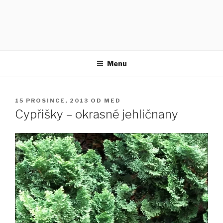
Menu
PUBLIKOVÁNO
15 PROSINCE, 2013
OD
MED
Cypřišky – okrasné jehličnany