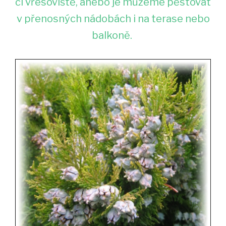
či vřesoviště, anebo je můžeme pěstovat
v přenosných nádobách i na terase nebo
balkoně.