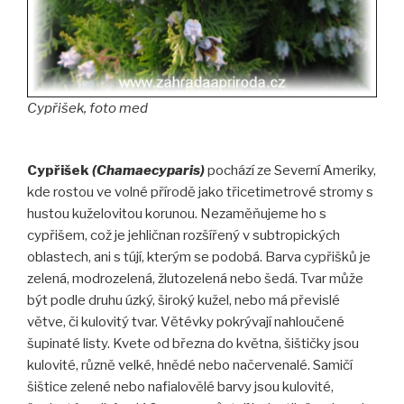
Cypřišek, foto med
Cypřišek
(Chamaecyparis)
pochází ze Severní Ameriky,
kde rostou ve volné přírodě jako třicetimetrové stromy s
hustou kuželovitou korunou. Nezaměňujeme ho s
cypřišem, což je jehličnan rozšířený v subtropických
oblastech, ani s tújí, kterým se podobá. Barva cypřišků je
zelená, modrozelená, žlutozelená nebo šedá. Tvar může
být podle druhu úzký, široký kužel, nebo má převislé
větve, či kulovitý tvar. Větévky pokrývají nahloučené
šupinaté listy. Kvete od března do května, šištičky jsou
kulovité, různě velké, hnědé nebo načervenalé. Samičí
šištice zelené nebo nafialovělé barvy jsou kulovité,