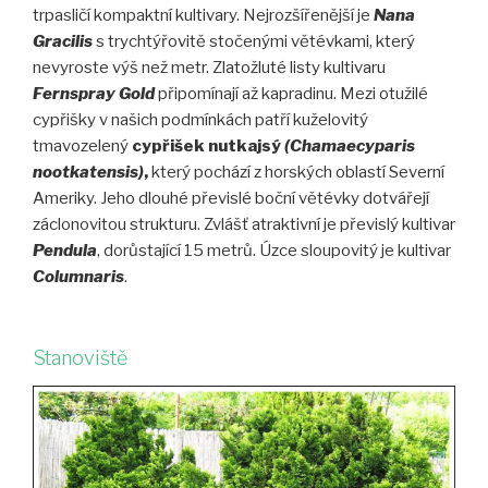
trpasličí kompaktní kultivary. Nejrozšířenější je
Nana
Gracilis
s trychtýřovitě stočenými větévkami, který
nevyroste výš než metr. Zlatožluté listy kultivaru
Fernspray Gold
připomínají až kapradinu. Mezi otužilé
cypřišky v našich podmínkách patří kuželovitý
tmavozelený
cypřišek nutkajsý
(Chamaecyparis
nootkatensis)
,
který pochází z horských oblastí Severní
Ameriky. Jeho dlouhé převislé boční větévky dotvářejí
záclonovitou strukturu. Zvlášť atraktivní je převislý kultivar
Pendula
, dorůstající 15 metrů. Úzce sloupovitý je kultivar
Columnaris
.
Stanoviště