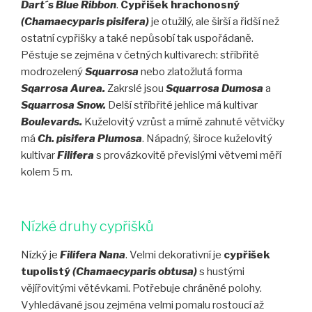
Dart´s Blue Ribbon
.
Cypřišek hrachonosný
(Chamaecyparis pisifera)
je otužilý, ale širší a řidší než
ostatní cypřišky a také nepůsobí tak uspořádaně.
Pěstuje se zejména v četných kultivarech: stříbřitě
modrozelený
Squarrosa
nebo zlatožlutá forma
Sqarrosa Aurea.
Zakrslé jsou
Squarrosa Dumosa
a
Squarrosa Snow.
Delší stříbřité jehlice má kultivar
Boulevards.
Kuželovitý vzrůst a mírně zahnuté větvičky
má
Ch. pisifera Plumosa
. Nápadný, široce kuželovitý
kultivar
Filifera
s provázkovitě převislými větvemi měří
kolem 5 m.
Nízké druhy cypřišků
Nízký je
Filifera Nana
. Velmi dekorativní je
cypřišek
tupolistý
(Chamaecyparis obtusa)
s hustými
vějířovitými větévkami. Potřebuje chráněné polohy.
Vyhledávané jsou zejména velmi pomalu rostoucí až