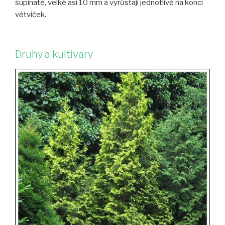
šupinaté, velké asi 10 mm a vyrůstají jednotlivě na konci
větviček.
Druhy a kultivary