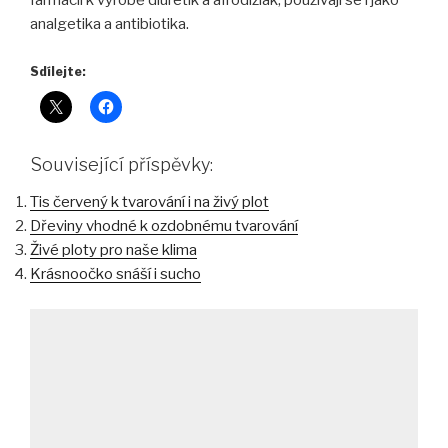
farmacii k výrobě diuretik a afrodiziak, používají se i jako
analgetika a antibiotika.
Sdílejte:
Související příspěvky:
Tis červený k tvarování i na živý plot
Dřeviny vhodné k ozdobnému tvarování
Živé ploty pro naše klima
Krásnoočko snáší i sucho