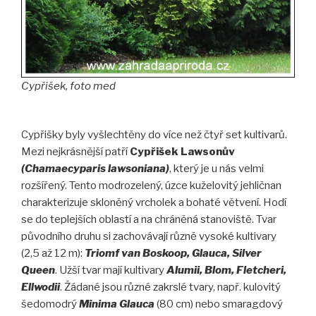
Cypřišek, foto med
Cypřišky byly vyšlechtěny do více než čtyř set kultivarů.
Mezi nejkrásnější patří
Cypřišek Lawsonův
(Chamaecyparis lawsoniana)
, který je u nás velmi
rozšířený. Tento modrozelený, úzce kuželovitý jehličnan
charakterizuje skloněný vrcholek a bohaté větvení. Hodí
se do teplejších oblastí a na chráněná stanoviště. Tvar
původního druhu si zachovávají různě vysoké kultivary
(2,5 až 12 m):
Triomf van Boskoop, Glauca, Silver
Queen
. Užší tvar mají kultivary
Alumii, Blom, Fletcheri,
Ellwodii
. Žádané jsou různé zakrslé tvary, např. kulovitý
šedomodrý
Minima Glauca
(80 cm) nebo smaragdový