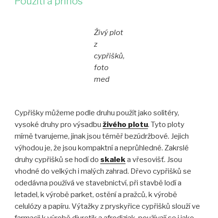
Použití a přínos
Živý plot
z
cypřišků,
foto
med
Cypřišky můžeme podle druhu použít jako solitéry,
vysoké druhy pro výsadbu
živého plotu
. Tyto ploty
mírně tvarujeme, jinak jsou téměř bezúdržbové. Jejich
výhodou je, že jsou kompaktní a neprůhledné. Zakrslé
druhy cypřišků se hodí do
skalek
a vřesovišť. Jsou
vhodné do velkých i malých zahrad. Dřevo cypřišků se
odedávna používá ve stavebnictví, při stavbě lodí a
letadel, k výrobě parket, ostění a pražců, k výrobě
celulózy a papíru. Výtažky z pryskyřice cypřišků slouží ve