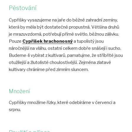
Pěstování
Cypřišky vysazujeme na jaře do běžné zahradní zeminy,
která by měla být dostatečně propustná. Většina druhů
je mrazuvzdorná, potřebují přímé světlo, běžnou zálivku.
Pouze
Cypřišek hrachonosný
a tupolistý jsou
náročnější na vláhu, ostatní celkem dobře snášejí i sucho.
Budeme-li vybírat z kultivarů, pamatujme, že stříbřité jsou
otužilejší a žlutolisté choulostivější. Zejména zlatavé
kultivary chráníme před zimním sluncem.
Množení
Cypřišky množíme řízky, které odebíráme v červenci a
srpnu.