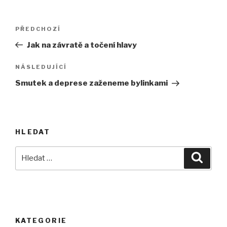
Navigace
Předchozí
PŘEDCHOZÍ
pro
příspěvek
Jak na závratě a točení hlavy
příspěvek
Následující
NÁSLEDUJÍCÍ
příspěvek
Smutek a deprese zaženeme bylinkami
HLEDAT
Hledat:
Hledán
KATEGORIE