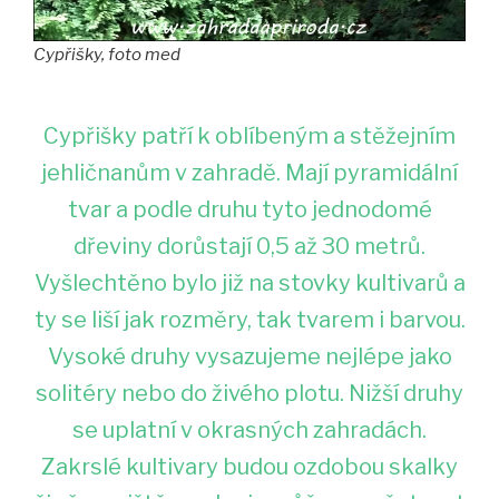
Cypřišky, foto med
Cypřišky patří k oblíbeným a stěžejním
jehličnanům v zahradě. Mají pyramidální
tvar a podle druhu tyto jednodomé
dřeviny dorůstají 0,5 až 30 metrů.
Vyšlechtěno bylo již na stovky kultivarů a
ty se liší jak rozměry, tak tvarem i barvou.
Vysoké druhy vysazujeme nejlépe jako
solitéry nebo do živého plotu. Nižší druhy
se uplatní v okrasných zahradách.
Zakrslé kultivary budou ozdobou skalky