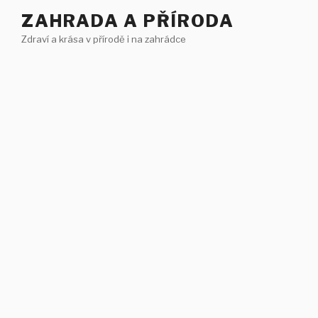
Přejít
ZAHRADA A PŘÍRODA
k
Zdraví a krása v přírodě i na zahrádce
obsahu
webu