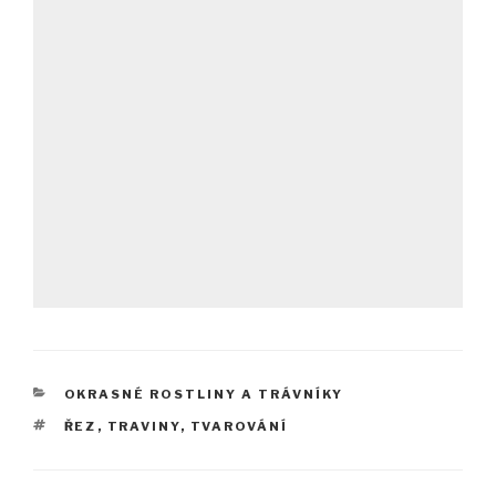
RUBRIKY
OKRASNÉ ROSTLINY A TRÁVNÍKY
ŠTÍTKY
ŘEZ
,
TRAVINY
,
TVAROVÁNÍ