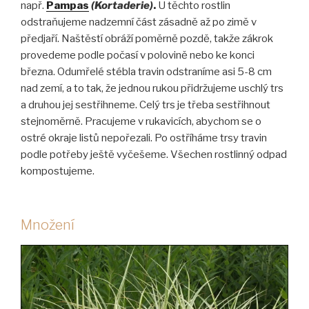
např.
Pampas
(Kortaderie)
.
U těchto rostlin
odstraňujeme nadzemní část zásadně až po zimě v
předjaří. Naštěstí obráží poměrně pozdě, takže zákrok
provedeme podle počasí v polovině nebo ke konci
března. Odumřelé stébla travin odstraníme asi 5-8 cm
nad zemí, a to tak, že jednou rukou přidržujeme uschlý trs
a druhou jej sestřihneme. Celý trs je třeba sestřihnout
stejnoměrně. Pracujeme v rukavicích, abychom se o
ostré okraje listů nepořezali. Po ostříháme trsy travin
podle potřeby ještě vyčešeme. Všechen rostlinný odpad
kompostujeme.
Množení