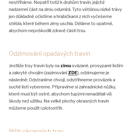
nestříháme. Nepatří totiž k druhům travin, jejichž
nadzemní část na zimu odumírá. Tyto většinou nízké trávy
jen důkladně očistíme a hrabičkami z nich vyčešeme
stébla, které během zimy uschla. Děláme to opatrně,
abychom nepoškodili zdravé části trsu.
Odzimování opadavých travin
Jestliže trsy travin byly na
zimu
svázané, prosypané listím
a zakryté chvojím (zazimování
ZDE
), odzimujeme je
následně: Odstraníme chvojí, odstřihneme provázek a
suché listí vybereme. Připravíme si zahradnické nůžky,
které musí být ostré, abychom tupými nenadělali víš
škody než užitku. Na velké plochy okrasných travin
můžeme použít i plotostřih.
Střih okrasných trav