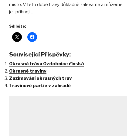
místo. V této době trávy důkladně zaléváme a můžeme
je i přihnojit.
Sdílejte:
Související Příspěvky:
Okrasná tráva Ozdobnice čínská
Okrasné traviny
Zazimování okrasných trav
Travinové partie v zahradě