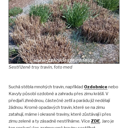
Sestřižené trsy travin, foto med
Suchá stébla mnohých travin, například
Ozdobnice
nebo
Kavyly působí ozdobně a zahradu přes zimu krášlí. V
předjaří zhnědnou, částečně zetlí a parádu již nedělají
žádnou. Kromě opadavých travin, které se na zimu
zatahují, máme i okrasné traviny, které zůstávají i přes
zimu zelené a ty zásadně nestříháme. Více
ZDE
. Jaro je