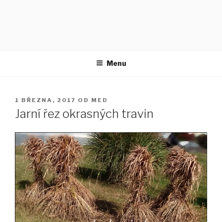
Menu
PUBLIKOVÁNO
1 BŘEZNA, 2017
OD
MED
Jarní řez okrasných travin