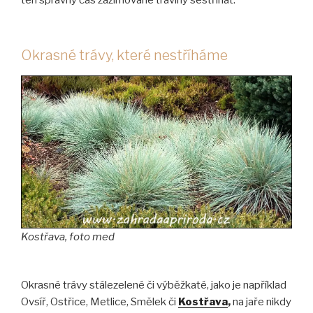
ten správný čas zazimované traviny sestříhat.
Okrasné trávy, které nestříháme
Kostřava, foto med
Okrasné trávy stálezelené či výběžkaté, jako je například
Ovsíř, Ostřice, Metlice, Smělek či
Kostřava
,
na jaře nikdy