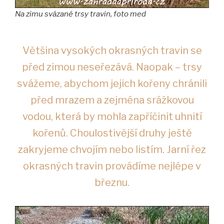
Na zimu svázané trsy travin, foto med
Většina vysokých okrasných travin se
před zimou neseřezává. Naopak – trsy
svážeme, abychom jejich kořeny chránili
před mrazem a zejména srážkovou
vodou, která by mohla zapříčinit uhnití
kořenů. Choulostivější druhy ještě
zakryjeme chvojím nebo listím. Jarní řez
okrasných travin provádíme nejlépe v
březnu.