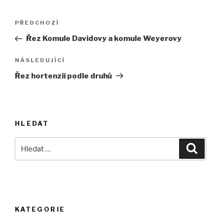
Navigace
Předchozí
PŘEDCHOZÍ
pro
příspěvek
Řez Komule Davidovy a komule Weyerovy
příspěvek
Následující
NÁSLEDUJÍCÍ
příspěvek
Řez hortenzií podle druhů
HLEDAT
Hledat:
Hledán
KATEGORIE