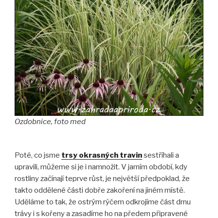
Ozdobnice, foto med
Poté, co jsme
trsy okrasných travin
sestříhali a
upravili, můžeme si je i namnožit. V jarním období, kdy
rostliny začínají teprve růst, je největší předpoklad, že
takto oddělené části dobře zakoření na jiném místě.
Uděláme to tak, že ostrým rýčem odkrojíme část drnu
trávy i s kořeny a zasadíme ho na předem připravené