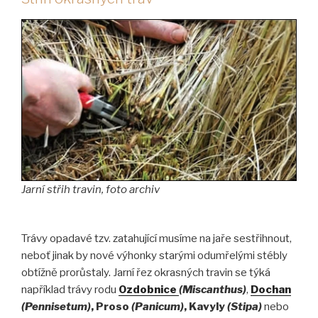
Jarní střih travin, foto archiv
Trávy opadavé tzv. zatahující musíme na jaře sestřihnout,
neboť jinak by nové výhonky starými odumřelými stébly
obtížně prorůstaly. Jarní řez okrasných travin se týká
například trávy rodu
Ozdobnice
(Miscanthus)
,
Dochan
(Pennisetum)
, Proso
(Panicum)
, Kavyly
(Stipa)
nebo