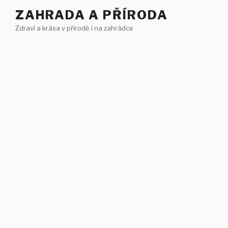
Přejít
ZAHRADA A PŘÍRODA
k
Zdraví a krása v přírodě i na zahrádce
obsahu
webu