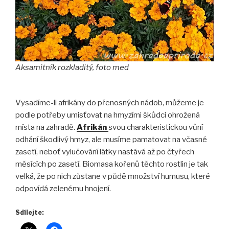
Aksamitník rozkladitý, foto med
Vysadíme-li afrikány do přenosných nádob, můžeme je
podle potřeby umisťovat na hmyzími škůdci ohrožená
místa na zahradě.
Afrikán
svou charakteristickou vůní
odhání škodlivý hmyz, ale musíme pamatovat na včasné
zasetí, neboť vylučování látky nastává až po čtyřech
měsících po zasetí. Biomasa kořenů těchto rostlin je tak
velká, že po nich zůstane v půdě množství humusu, které
odpovídá zelenému hnojení.
Sdílejte: