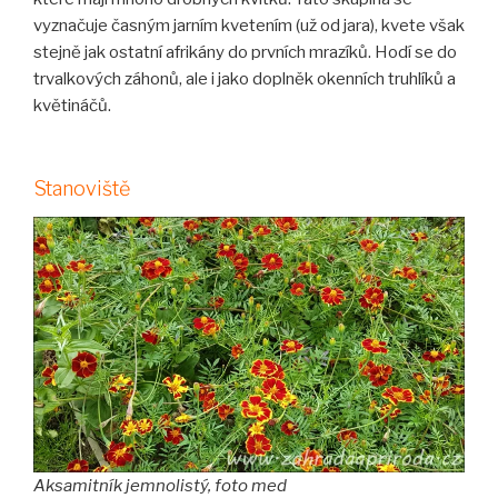
vyznačuje časným jarním kvetením (už od jara), kvete však
stejně jak ostatní afrikány do prvních mrazíků. Hodí se do
trvalkových záhonů, ale i jako doplněk okenních truhlíků a
květináčů.
Stanoviště
Aksamitník jemnolistý, foto med