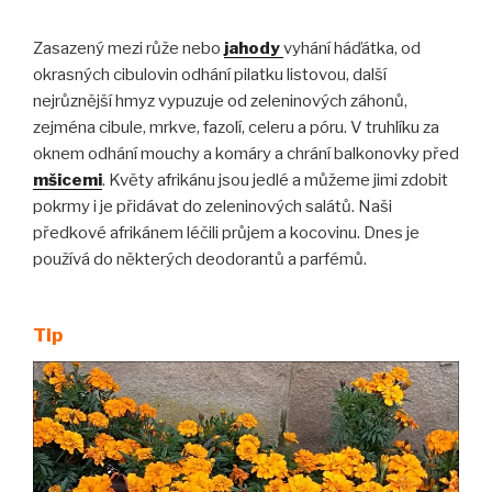
Zasazený mezi růže nebo
jahody
vyhání háďátka, od
okrasných cibulovin odhání pilatku listovou, další
nejrůznější hmyz vypuzuje od zeleninových záhonů,
zejména cibule, mrkve, fazolí, celeru a póru. V truhlíku za
oknem odhání mouchy a komáry a chrání balkonovky před
mšicemi
. Květy afrikánu jsou jedlé a můžeme jimi zdobit
pokrmy i je přidávat do zeleninových salátů. Naši
předkové afrikánem léčili průjem a kocovinu. Dnes je
používá do některých deodorantů a parfémů.
Tip