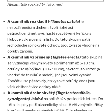
Aksamitník rozkladitý, foto med
Aksamitník rozkladitý
(Tagetes patula)
je
nejrozšířenějším druhem, tvoří nízké asi
patnácticentimetrové, hustě rozvětvené keříčky s
hluboce vykrajovanými listy. Do této skupiny patří
jednoduché i plnokvěté odrůdy. Jsou zvláště vhodné na
obruby záhonů.
Aksamitník vzpřímený
(Tagetes erecta)
tato skupina
se vyznačuje velkými květy s průměrem až 5-10 cm,
odrůdy se liší výškou (30 – 90 cm), některé jsou nízké (a
vhodné do truhlíků a nádob), jiné jsou velmi vysoké.
Zpočátku se pěstovaly jen vysoké odrůdy, dnes jsou
však oblíbené více odrůdy nízké.
Aksamitník drobnokvětý
(Tagetes tenuifolia,
syn.signata)
získává na oblibě až v posledních letech. Do
této skupiny patří aksamitníky s hustě větvenými keříčky,
které mají mnoho drobných kvítků. Tato skupina se