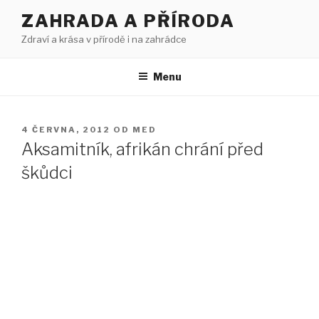
Přejít
ZAHRADA A PŘÍRODA
k
Zdraví a krása v přírodě i na zahrádce
obsahu
webu
Menu
PUBLIKOVÁNO
4 ČERVNA, 2012
OD
MED
Aksamitník, afrikán chrání před
škůdci