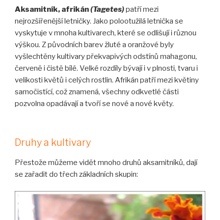
Aksamitník, afrikán
(Tagetes)
patří mezi
nejrozšířenější letničky. Jako polootužilá letnička se
vyskytuje v mnoha kultivarech, které se odlišují i různou
výškou. Z původních barev žluté a oranžové byly
vyšlechtěny kultivary překvapivých odstínů mahagonu,
červeně i čistě bílé. Velké rozdíly bývají i v plnosti, tvaru i
velikosti květů i celých rostlin. Afrikán patří mezi květiny
samočistící, což znamená, všechny odkvetlé části
pozvolna opadávají a tvoří se nové a nové květy.
Druhy a kultivary
Přestože můžeme vidět mnoho druhů aksamitníků, dají
se zařadit do třech základních skupin: