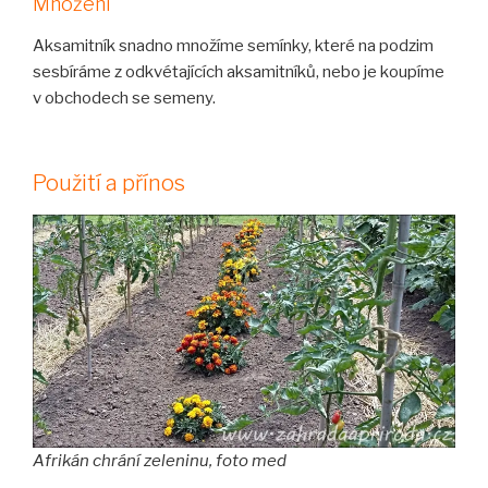
Množení
Aksamitník snadno množíme semínky, které na podzim
sesbíráme z odkvétajících aksamitníků, nebo je koupíme
v obchodech se semeny.
Použití a přínos
Afrikán chrání zeleninu, foto med