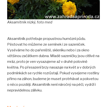
Aksamitník nízký, foto med
Aksamitník potřebuje propustnou humózní půdu.
Pěstovat ho můžeme ze semínek i ze sazeniček.
Vyséváme ho do pařeniště, skleníku nebo i za okno
většinou začátkem dubna. Mladé sazeničky jsou citlivé na
mráz, proto je ven vysazujeme až v druhé polovině
května. Po přesazení brzy nasazuje na květ a v dobrých
podmínkách se rychle rozrůstají. Pokud vysejeme rostliny
přímo na záhon, budeme je muset protrhávat a pokvetou
o něco později. Aksamitník není náročný na péči, vydrží i
nepravidelnou zálivku.