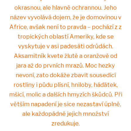
okrasnou, ale hlavně ochrannou. Jeho
název vyvolává dojem, že je domovinou v
Africe, avšak není to pravda – pochází z z
tropických oblastí Ameriky, kde se
vyskytuje v asi padesáti odrůdách.
Aksamitník kvete žlutě a oranžově od
jara až do prvních mrazů. Moc hezky
nevoní, zato dokáže zbavit sousedící
rostliny i půdu plísní, hniloby, háďátek,
mšicí, molic a dalších hmyzích škůdců. Při
větším napadení je sice nezastaví úplně,
ale každopádně jejich množství
zredukuje.