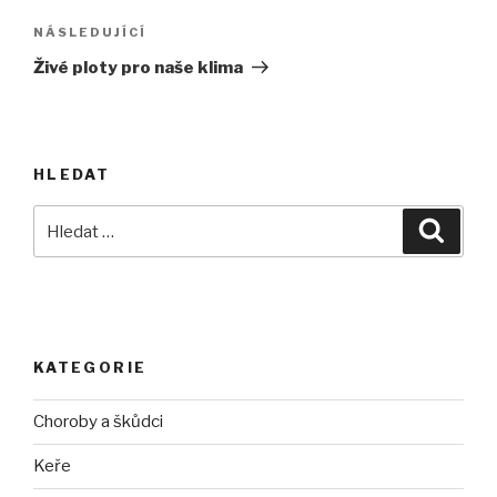
Následující
NÁSLEDUJÍCÍ
příspěvek
Živé ploty pro naše klima
HLEDAT
Hledat:
Hledán
KATEGORIE
Choroby a škůdci
Keře