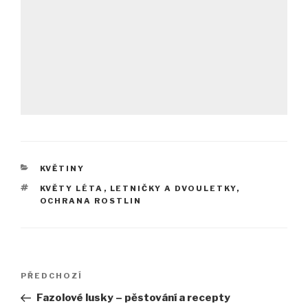
RUBRIKY
KVĚTINY
ŠTÍTKY
KVĚTY LÉTA
,
LETNIČKY A DVOULETKY
,
OCHRANA ROSTLIN
Navigace
Předchozí
PŘEDCHOZÍ
pro
příspěvek
Fazolové lusky – pěstování a recepty
příspěvek