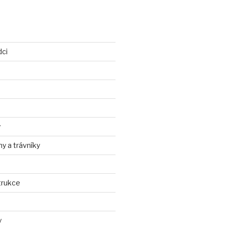
dci
y
ny a trávníky
trukce
y