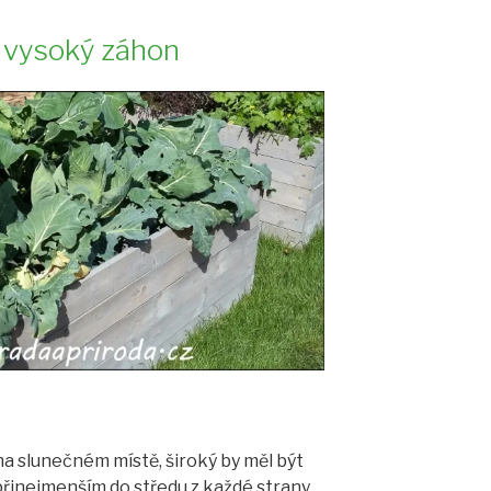
 vysoký záhon
a slunečném místě, široký by měl být
řinejmenším do středu z každé strany,