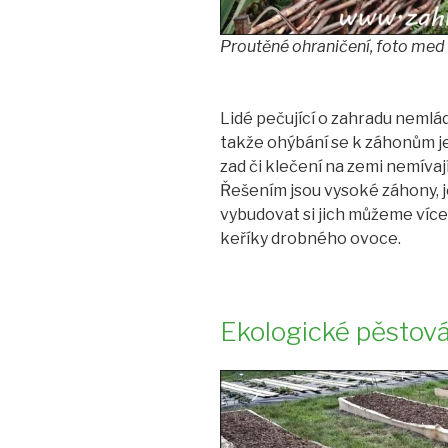
Proutěné ohraničení, foto med
Lidé pečující o zahradu nemlád
takže ohýbání se k záhonům je
zad či klečení na zemi nemívají 
Řešením jsou vysoké záhony, j
vybudovat si jich můžeme více:
keříky drobného ovoce.
Ekologické pěstov