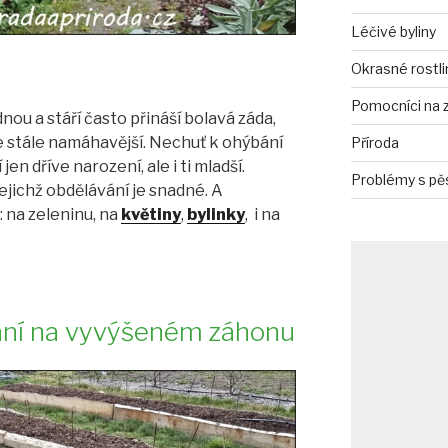
Léčivé byliny
Okrasné rostli
Pomocníci na 
nou a stáří často přináší bolavá záda,
 stále namáhavější. Nechuť k ohýbání
Příroda
jen dříve narození, ale i ti mladší.
Problémy s pě
ejichž obdělávání je snadné. A
 na zeleninu, na
květiny
,
bylinky
, i na
ání na vyvýšeném záhonu