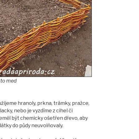
oto med
ijeme hranoly, prkna, trámky, pražce,
klacky, nebo je vyzdíme z cihel či
eměl být chemicky ošetřen dřevo, aby
látky do půdy neuvolňovaly.