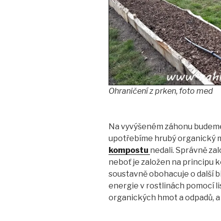
Ohraničení z prken, foto med
Na vyvýšeném záhonu budeme 
upotřebíme hrubý organický m
kompostu
nedali. Správně za
neboť je založen na principu k
soustavně obohacuje o další b
energie v rostlinách pomocí li
organických hmot a odpadů, a