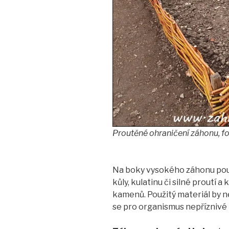
Proutěné ohraničení záhonu, f
Na boky vysokého záhonu použ
kůly, kulatinu či silné proutí a 
kamenů. Použitý materiál by n
se pro organismus nepříznivé 