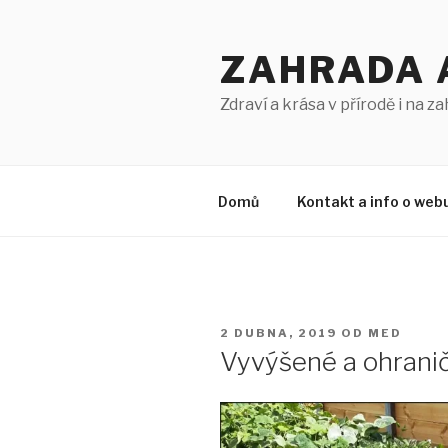
Přejít
k
ZAHRADA 
obsahu
webu
Zdraví a krása v přírodě i na z
Domů
Kontakt a info o web
PUBLIKOVÁNO
2 DUBNA, 2019
OD
MED
Vyvýšené a ohrani