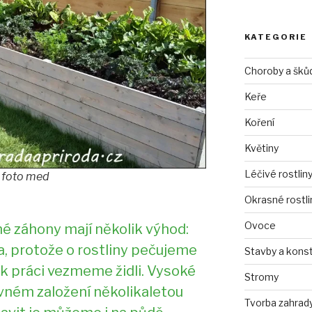
KATEGORIE
Choroby a šků
Keře
Koření
Květiny
Léčivé rostlin
, foto med
Okrasné rostli
Ovoce
é záhony mají několik výhod:
 protože o rostliny pečujeme
Stavby a kons
 k práci vezmeme židli. Vysoké
Stromy
ávném založení několikaletou
Tvorba zahrad