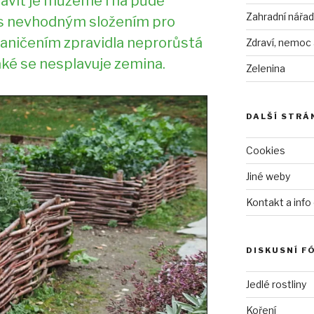
tavit je můžeme i na půdě
Zahradní nářad
s nevhodným složením pro
raničením zpravidla neprorůstá
Zdraví, nemoc
také se nesplavuje zemina.
Zelenina
DALŠÍ STRÁ
Cookies
Jiné weby
Kontakt a info
DISKUSNÍ F
Jedlé rostliny
Koření