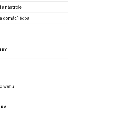
í a nástroje
 a domácí léčba
NKY
 o webu
ÓRA