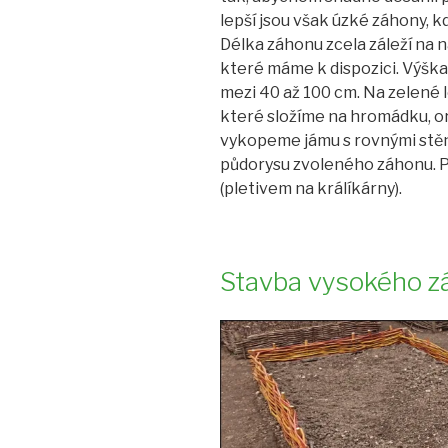
lepší jsou však úzké záhony, k
Délka záhonu zcela záleží na na
které máme k dispozici. Výška
mezi 40 až 100 cm. Na zelené 
které složíme na hromádku, or
vykopeme jámu s rovnými stěna
půdorysu zvoleného záhonu. P
(pletivem na králíkárny).
Stavba vysokého z