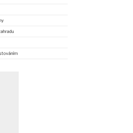
ny
zahradu
stováním