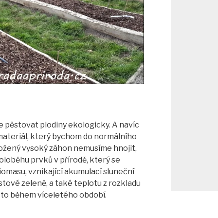
pěstovat plodiny ekologicky. A navíc
ateriál, který bychom do normálního
ložený vysoký záhon nemusíme hnojit,
oloběhu prvků v přírodě, který se
iomasu, vznikající akumulací sluneční
stové zeleně, a také teplotu z rozkladu
 to během víceletého období.