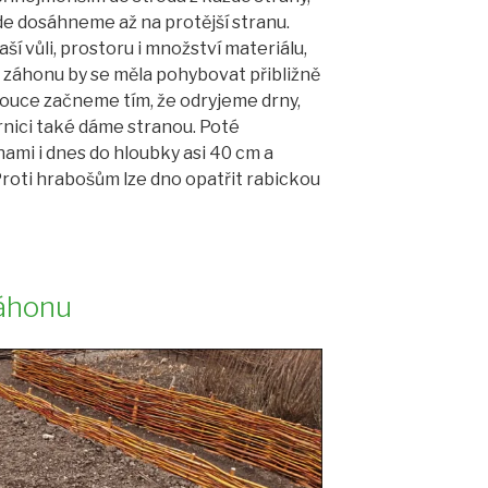
de dosáhneme až na protější stranu.
ší vůli, prostoru i množství materiálu,
 záhonu by se měla pohybovat přibližně
louce začneme tím, že odryjeme drny,
nici také dáme stranou. Poté
mi i dnes do hloubky asi 40 cm a
roti hrabošům lze dno opatřit rabickou
áhonu