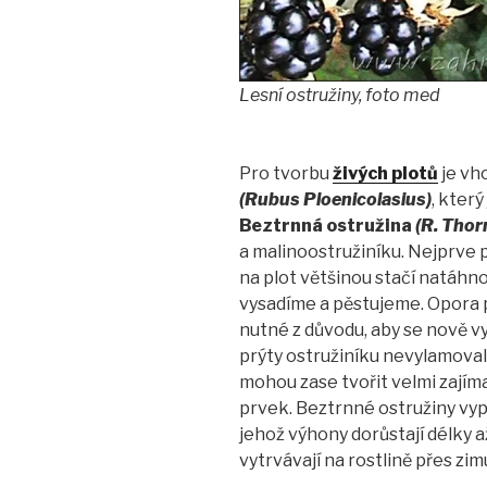
Lesní ostružiny, foto med
Pro tvorbu
živých plotů
je vh
(Rubus Ploenicolasius)
, který
Beztrnná ostružina
(R. Thor
a malinoostružiníku. Nejprve
na plot většinou stačí natáhno
vysadíme a pěstujeme. Opora 
nutné z důvodu, aby se nově vy
prýty ostružiníku nevylamova
mohou zase tvořit velmi zajím
prvek. Beztrnné ostružiny vypa
jehož výhony dorůstají délky až 
vytrvávají na rostlině přes zim