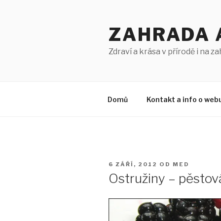
Přejít
k
ZAHRADA 
obsahu
webu
Zdraví a krása v přírodě i na z
Domů
Kontakt a info o web
PUBLIKOVÁNO
6 ZÁŘÍ, 2012
OD
MED
Ostružiny – pěstová