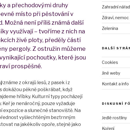
íky a přechodovými druhy
Zahradní nářad
pevné místo při pěstování v
Zdraví, nemoc
. Možná není příliš známá další
Zelenina
íky využívají – tvoříme z nich na
cích živé ploty, předěly částí
ěny pergoly. Z ostružin můžeme
DALŠÍ STRÁ
vynikající pochoutky, které jsou
Cookies
draví prospěšné.
Jiné weby
)
známe z okrajů lesů, z pasek i z
Kontakt a info
ás dokážou pěkně poškrábat, když
ajdeme hříbky.
Kulturní typy pocházejí
 Keř je nenáročný, pouze vyžaduje
DISKUSNÍ F
ní expozice a slunečné stanoviště. Na
přednost vyšlechtěným beztrnným
Jedlé rostliny
stovat na jakékoliv opoře, stejně jako
Koření