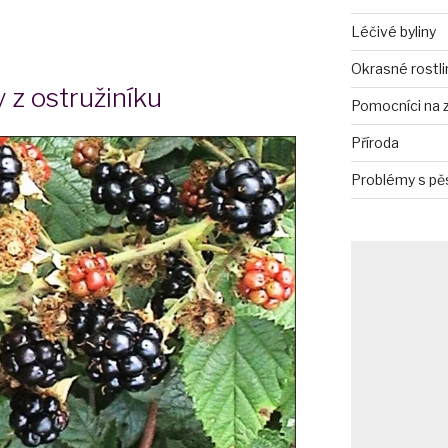
Léčivé byliny
Okrasné rostli
y z ostružiníku
Pomocníci na 
Příroda
Problémy s pě