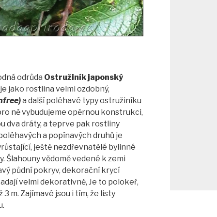
odná odrůda
Ostružiník japonský
 je jako rostlina velmi ozdobný,
nfree)
a další poléhavé typy ostružiníku
 pro ně vybudujeme opěrnou konstrukci,
u dva dráty, a teprve pak rostliny
poléhavých a popínavých druhů je
růstající, ještě nezdřevnatělé bylinné
ly. Šlahouny vědomě vedené k zemi
avý půdní pokryv, dekorační krycí
dají velmi dekorativně, Je to polokeř,
3 m. Zajímavé jsou i tím, že listy
u.