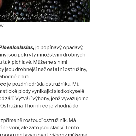
iv
loenicolasius,
je popínavý, opadavý,
uny jsou pokryty množstvím drobných
ou tak pichlavé. Můžeme s nimi
y jsou drobnější než ostatní ostružiny,
lahodné chuti.
ree
je pozdní odrůda ostružníku. Má
omatické plody vynikající sladkokyselé
od září. Vytváří výhony, jenž vyvazujeme
 Ostružina Thornfree je vhodná do
vzpřímeně rostoucí ostružiník. Má
ně voní, ale zato jsou sladší. Tento
u oporu ani vyvazovat, výhony můžeme