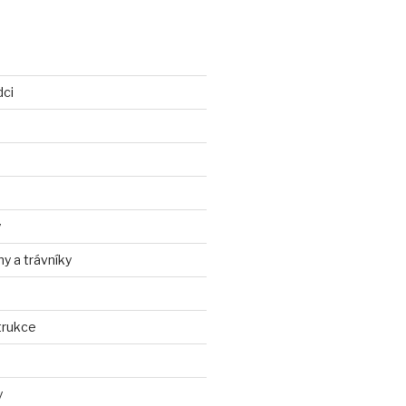
dci
y
ny a trávníky
trukce
y