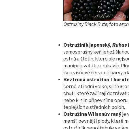
Ostružiny Black Bute, foto arch
Ostružiník japonský,
Rubus P
samosprašný keř, jehož šlaho
ostnů a štětin, které ale nejs
manipulovat i bez rukavic. Plod
jsou višňově červené barvy a 
Beztrnná ostružina Thornf
černé, střední velké, silně ar
chuti, které začínají dozrávat 
nebo k nim připevníme oporu.
teplejších a středních poloh.
Ostružina Wilsonův raný
je 
menší, pevnější plody, které mé
ostružiník nepotřebuje velko