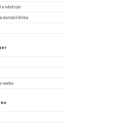
í a nástroje
 a domácí léčba
NKY
 o webu
ÓRA