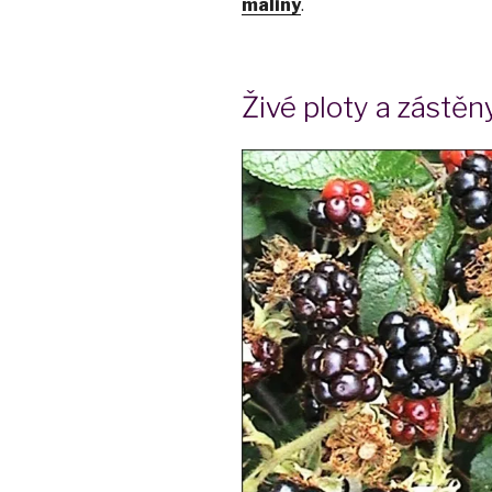
maliny
.
Živé ploty a zástěn