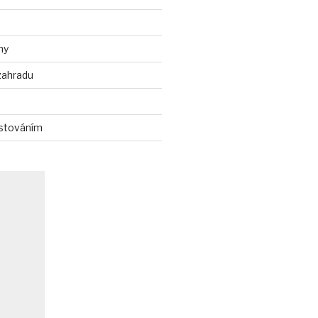
ny
zahradu
stováním