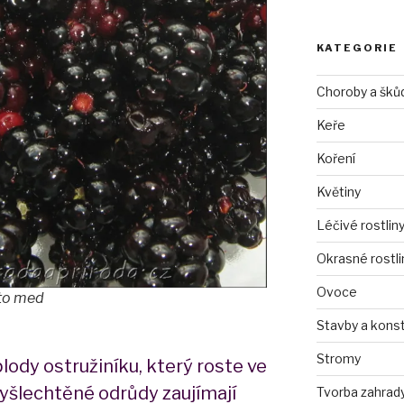
KATEGORIE
Choroby a šků
Keře
Koření
Květiny
Léčivé rostlin
Okrasné rostli
Ovoce
to med
Stavby a kons
Stromy
lody ostružiníku, který roste ve
vyšlechtěné odrůdy zaujímají
Tvorba zahrad