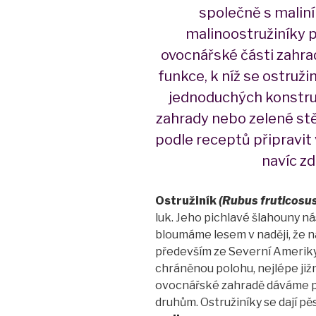
společně s malin
malinoostružiníky 
ovocnářské části zahrad
funkce, k níž se ostružin
jednoduchých konstruk
zahrady nebo zelené st
podle receptů připravit 
navíc z
Ostružiník
(Rubus fruticosus
luk.
Jeho pichlavé šlahouny n
bloumáme lesem v naději, že n
především ze Severní Ameriky.
chráněnou polohu, nejlépe již
ovocnářské zahradě dáváme 
druhům. Ostružiníky se dají pě