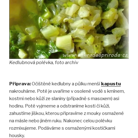
Kedlubnová polévka, foto archiv
Příprava:
Očištěné kedlubny a půlku menší
kapustu
nakrouháme. Poté je uvaříme v osolené vodě s kmínem,
kostmi nebo kůží ze slaniny (případně s masoxem) asi
hodinu. Poté vyjmeme a odstraníme kosti či kůži,
zahustíme jíškou, kterou připravíme z mouky osmažené
na másle nebo jiném ruku. Nakonec celou polévku
rozmixujeme. Podáváme s osmaženými kostičkami
housky.