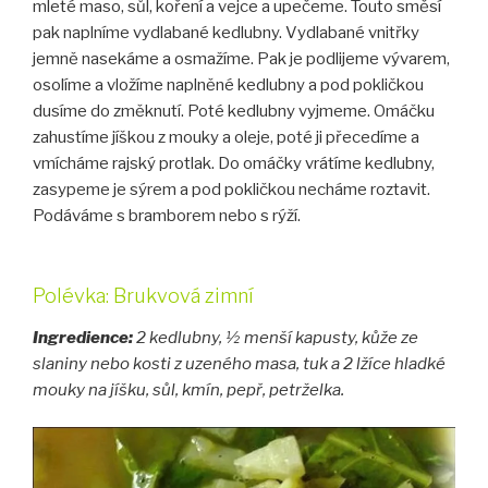
mleté maso, sůl, koření a vejce a upečeme. Touto směsí
pak naplníme vydlabané kedlubny. Vydlabané vnitřky
jemně nasekáme a osmažíme. Pak je podlijeme vývarem,
osolíme a vložíme naplněné kedlubny a pod pokličkou
dusíme do změknutí. Poté kedlubny vyjmeme. Omáčku
zahustíme jíškou z mouky a oleje, poté ji přecedíme a
vmícháme rajský protlak. Do omáčky vrátíme kedlubny,
zasypeme je sýrem a pod pokličkou necháme roztavit.
Podáváme s bramborem nebo s rýží.
Polévka: Brukvová zimní
Ingredience:
2 kedlubny, ½ menší kapusty, kůže ze
slaniny nebo kosti z uzeného masa, tuk a 2 lžíce hladké
mouky na jíšku, sůl, kmín, pepř, petrželka.