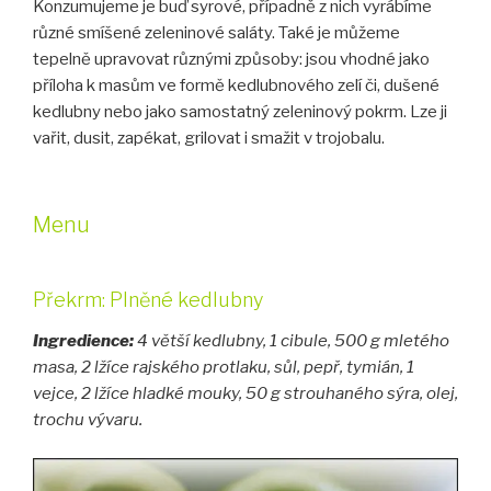
Konzumujeme je buď syrové, případně z nich vyrábíme
různé smíšené zeleninové saláty. Také je můžeme
tepelně upravovat různými způsoby: jsou vhodné jako
příloha k masům ve formě kedlubnového zelí či, dušené
kedlubny nebo jako samostatný zeleninový pokrm. Lze ji
vařit, dusit, zapékat, grilovat i smažit v trojobalu.
Menu
Překrm: Plněné kedlubny
Ingredience:
4 větší kedlubny, 1 cibule, 500 g mletého
masa, 2 lžíce rajského protlaku, sůl, pepř, tymián, 1
vejce, 2 lžíce hladké mouky, 50 g strouhaného sýra, olej,
trochu vývaru.