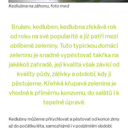
Kedlubna na záhonu, foto med
Brukev, kedluben, kedlubna získává rok
od roku na své popularitě a již patří mezi
oblíbené zeleniny. Tuto typickou domácí
zeleninu je snadné vypěstovat takřka na
jakékoli zahradě, její kvalita však závisí od
kvality půdy, zálivky a období, kdy ji
pěstujeme. Křehká křupavá zelenina je
vhodná k přímému konzumu, do salátů i k
tepelné úpravě.
Kedlubny můžeme přirychlovat a pěstovat od konce zimy
až do počátku léta, samozřejmě i v podzimním období.