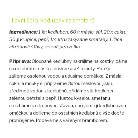
Hlavní jídlo: Kedlubny na smetaně
Ingredience:
1 kg kedluben, 60 g másla, sůl, 20 g cukru,
50 g krupice, pepř, 1/4 litru zakysané smetany, 1 lžíce
citrónové šťávy, zelená petrželka.
Příprava:
Oloupané kedlubny nakrájíme na kostky, dáme
na rozehřáté máslo a dusíme asi 4 minuty. Poté je
zalijeme osolenou vodou a udusíme doměkka. Z másla,
cukru a mouky si připravíme žlutou máslovou jíšku,
zředíme ji vodou z kedlubnů, přidáme sůl, kedluben,
zelenou petržel a pepř. Hustou kyselou smetanu
umícháme s citrónovou šťávou, ohřejeme ji kedlubnovou
omáčkou a dolijeme do ostatních kedlubnů a vše dobře
prohřejeme. Podáváme s vařeným bramborem.