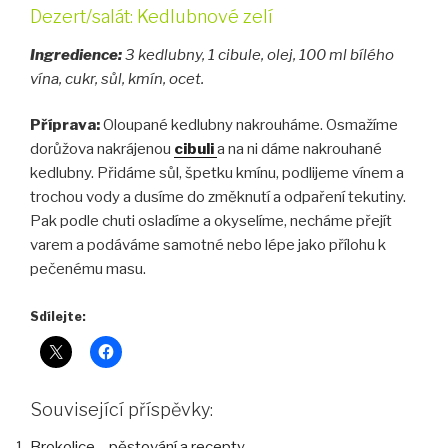
Dezert/salát: Kedlubnové zelí
Ingredience:
3 kedlubny, 1 cibule, olej, 100 ml bílého
vína, cukr, sůl, kmín, ocet.
Příprava:
Oloupané kedlubny nakrouháme. Osmažíme
dorůžova nakrájenou
cibuli
a na ni dáme nakrouhané
kedlubny. Přidáme sůl, špetku kmínu, podlijeme vínem a
trochou vody a dusíme do změknutí a odpaření tekutiny.
Pak podle chuti osladíme a okyselíme, necháme přejít
varem a podáváme samotné nebo lépe jako přílohu k
pečenému masu.
Sdílejte:
Související příspěvky:
Brokolice – pěstování a recepty