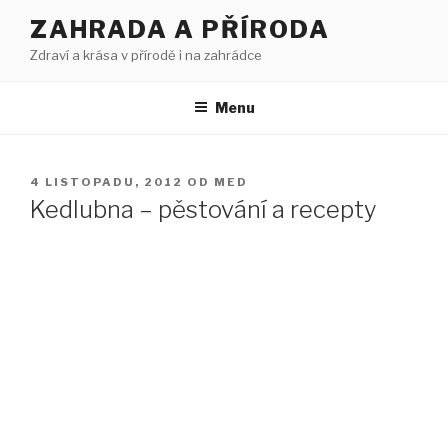
Přejít
ZAHRADA A PŘÍRODA
k
Zdraví a krása v přírodě i na zahrádce
obsahu
webu
Menu
PUBLIKOVÁNO
4 LISTOPADU, 2012
OD
MED
Kedlubna – pěstování a recepty