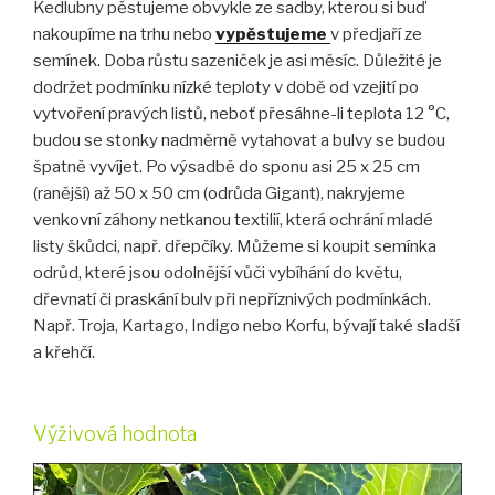
Kedlubny pěstujeme obvykle ze sadby, kterou si buď
nakoupíme na trhu nebo
vypěstujeme
v předjaří ze
semínek. Doba růstu sazeniček je asi měsíc. Důležité je
dodržet podmínku nízké teploty v době od vzejití po
vytvoření pravých listů, neboť přesáhne-li teplota 12 °C,
budou se stonky nadměrně vytahovat a bulvy se budou
špatně vyvíjet. Po výsadbě do sponu asi 25 x 25 cm
(ranější) až 50 x 50 cm (odrůda Gigant), nakryjeme
venkovní záhony netkanou textilií, která ochrání mladé
listy škůdci, např. dřepčíky. Můžeme si koupit semínka
odrůd, které jsou odolnější vůči vybíhání do květu,
dřevnatí či praskání bulv při nepříznivých podmínkách.
Např. Troja, Kartago, Indigo nebo Korfu, bývají také sladší
a křehčí.
Výživová hodnota