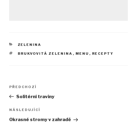
RUBRIKY
ZELENINA
ŠTÍTKY
BRUKVOVITÁ ZELENINA
,
MENU
,
RECEPTY
Navigace
Předchozí
PŘEDCHOZÍ
pro
příspěvek
Solitérní traviny
příspěvek
Následující
NÁSLEDUJÍCÍ
příspěvek
Okrasné stromy v zahradě